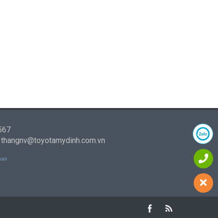
 567
- thangnv@toyotamydinh.com.vn
san