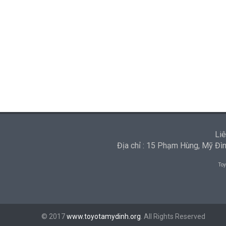
Liê
Địa chỉ : 15 Phạm Hùng, Mỹ Đ
Toy
© 2017
www.toyotamydinh.org
. All Rights Reserved