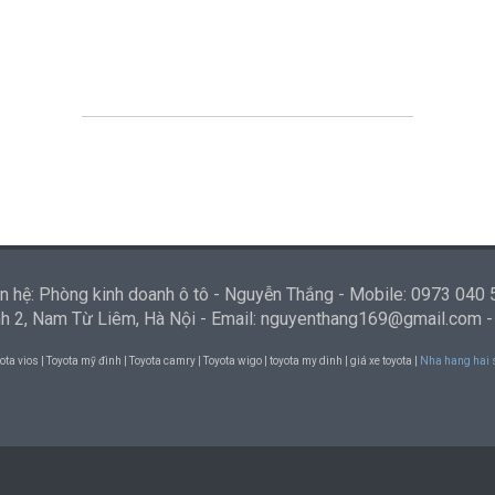
n hệ: Phòng kinh doanh ô tô - Nguyễn Thắng - Mobile: 0973 040
ình 2, Nam Từ Liêm, Hà Nội - Email: nguyenthang169@gmail.com 
ota vios | Toyota mỹ đình | Toyota camry | Toyota wigo | toyota my dinh | giá xe toyota |
Nha hang hai 