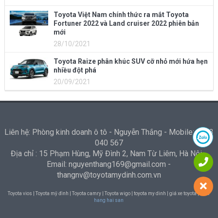
Toyota Việt Nam chính thức ra mắt Toyota
Fortuner 2022 và Land cruiser 2022 phiên bản
mới
28/10/2021
Toyota Raize phân khúc SUV cỡ nhỏ mới hứa hẹn
nhiều đột phá
20/09/2021
Liên hệ: Phòng kinh doanh ô tô - Nguyễn Thắng - Mobile: 0973
040 567
Địa chỉ : 15 Phạm Hùng, Mỹ Đình 2, Nam Từ Liêm, Hà Nội -
Email: nguyenthang169@gmail.com -
thangnv@toyotamydinh.com.vn
Toyota vios | Toyota mỹ đình | Toyota camry | Toyota wigo | toyota my dinh | giá xe toyota |
Nha
hang hai san