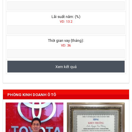
Lãi suất năm: (%)
VD: 13.2
Thời gian vay (tháng):
VD: 36
PHÒNG KINH DOANH Ô TÔ