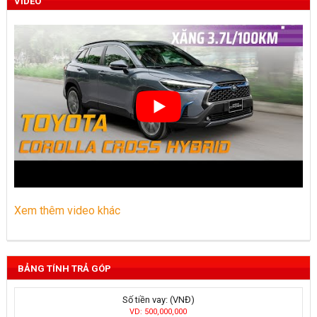
VIDEO
Xem thêm video khác
BẢNG TÍNH TRẢ GÓP
Số tiền vay: (VNĐ)
VD: 500,000,000