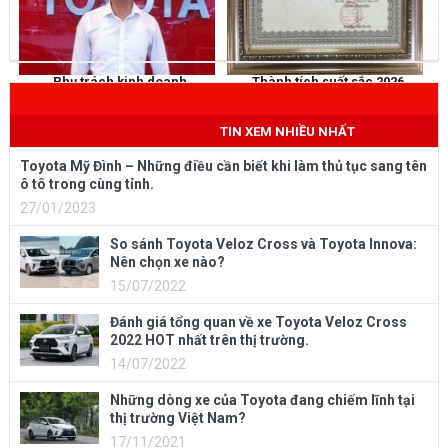
Phụ trách kinh doanh
Thành tích suất sắc 2026
NGUYỄN THẮNG
KHEN THƯỞNG
Mobile
: 0973 040 567
TIN XEM NHIỀU NHẤT
Toyota Mỹ Đình – Những điều cần biết khi làm thủ tục sang tên
ô tô trong cùng tỉnh.
27/01/2023
So sánh Toyota Veloz Cross và Toyota Innova:
Nên chọn xe nào?
15/07/2022
Đánh giá tổng quan về xe Toyota Veloz Cross
2022 HOT nhất trên thị trường.
14/07/2022
Những dòng xe của Toyota đang chiếm lĩnh tại
thị trường Việt Nam?
17/11/2021