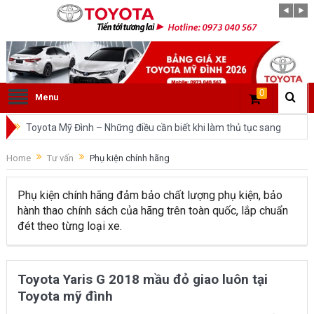
0
Menu
Toyota Mỹ Đình – Những điều cần biết khi làm thủ tục sang
tên ô tô trong cùng tỉnh.
Home
Tư vấn
Phụ kiện chính hãng
So sánh Toyota Veloz Cross và Toyota Innova: Nên chọn xe
Phụ kiện chính hãng đảm bảo chất lượng phụ kiện, bảo
nào?
hành thao chính sách của hãng trên toàn quốc, lắp chuẩn
đét theo từng loại xe.
Đánh giá tổng quan về xe Toyota Veloz Cross 2022 HOT
nhất trên thị trường.
Toyota Yaris G 2018 mầu đỏ giao luôn tại
Những dòng xe của Toyota đang chiếm lĩnh tại thị trường
Toyota mỹ đình
Việt Nam?