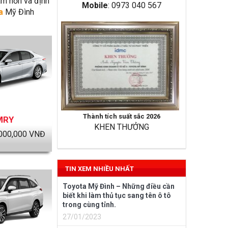
âm hồn và định
Mobile
: 0973 040 567
a
Mỹ Đình
Thành tích suất sắc 2026
MRY
KHEN THƯỞNG
000,000
VNĐ
TIN XEM NHIỀU NHẤT
Toyota Mỹ Đình – Những điều cần
biết khi làm thủ tục sang tên ô tô
trong cùng tỉnh.
27/01/2023