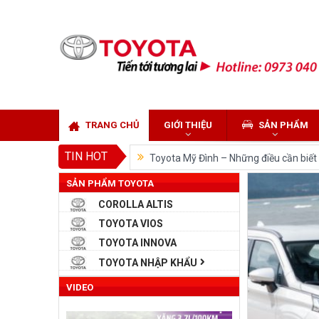
TRANG CHỦ
GIỚI THIỆU
SẢN PHẨM
TIN HOT
Toyota Mỹ Đình – Những điều cần biết k
SẢN PHẨM TOYOTA
So sánh Toyota Veloz Cross và Toyota
COROLLA ALTIS
Đánh giá tổng quan về xe Toyota Velo
TOYOTA VIOS
Những dòng xe của Toyota đang chiếm 
TOYOTA INNOVA
Toyota Việt Nam chính thức ra mắt To
TOYOTA NHẬP KHẨU
Toyota Raize phân khúc SUV cỡ nhỏ m
VIDEO
“Bật mí” những thay đổi của Toyota L