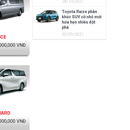
28/10/2021
Toyota Raize phân
khúc SUV cỡ nhỏ mới
hứa hẹn nhiều đột
phá
20/09/2021
ACE
000,000
VNĐ
HARD
000,000
VNĐ