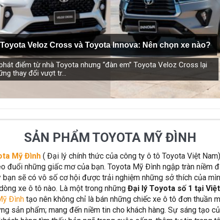
ất trên thị trường Việt Nam hiện nay.
azda CX-5 trong phân khúc C – SUV?
Những thay đổi trên dòng xe 
Toyota Veloz Cross và Toyota Innova: Nên chọn xe nào?
 phát điểm từ nhà Toyota nhưng “đàn em” Toyota Veloz Cross lại
g thay đổi vượt tr...
SẢN PHẨM TOYOTA MỸ ĐÌNH
ta Mỹ Đình
( Đại lý chính thức của công ty ô tô Toyota Việt Nam
o đuổi những giấc mơ của bạn. Toyota Mỹ Đình ngập tràn niềm 
y bạn sẽ có vô số cơ hội được trải nghiệm những sở thích của mình
dòng xe ô tô nào. Là một trong những
Đại lý Toyota số 1 tại Vi
Mỹ Đình
tạo nên không chỉ là bán những chiếc xe ô tô đơn thuần 
từng sản phẩm; mang đến niềm tin cho khách hàng. Sự sáng tạo c