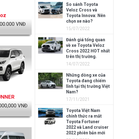
So sánh Toyota
Veloz Cross và
loz
Toyota Innova: Nên
chọn xe nào?
00.000
VNĐ
15/07/2022
Đánh giá tổng quan
về xe Toyota Veloz
Cross 2022 HOT nhất
trên thị trường.
14/07/2022
Những dòng xe của
Toyota đang chiếm
lĩnh tại thị trường Việt
Nam?
UNNER
17/11/2021
000,000
VNĐ
Toyota Việt Nam
chính thức ra mắt
Toyota Fortuner
2022 và Land cruiser
2022 phiên bản mới