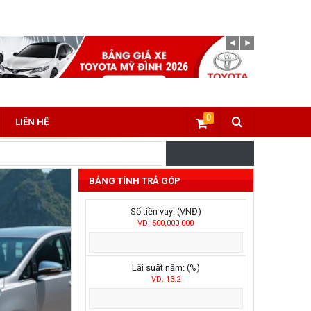
0
LIÊN HỆ
BẢNG TÍNH TRẢ GÓP
Số tiền vay: (VNĐ)
VD: 500,000,000
Lãi suất năm: (%)
VD: 13.2