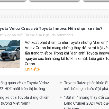
yota Veloz Cross và Toyota Innova: Nên chọn xe nào?
In:
Slide bài viết
,
Tin tức & sự kiện
No comments
Với xuất phát điểm từ nhà Toyota nhưng “đàn em”
Veloz Cross lại mang những thay đổi vượt trội về 
lẫn trang thiết bị. Trong khi “đàn anh” Toyota Innov
nguyên các tính năng kể từ khi ra mắt. Liệu giữa 
Cross...
Chi tiết
tổng quan về xe Toyota Veloz
Toyota Raize phân khúc S
2 HOT nhất trên thị trường.
mới hứa hẹn nhiều đột phá
ng xe của Toyota đang chiếm
“Bật mí” những thay đổi c
hị trường Việt Nam?
Land Cruiser 2021 vừa đượ