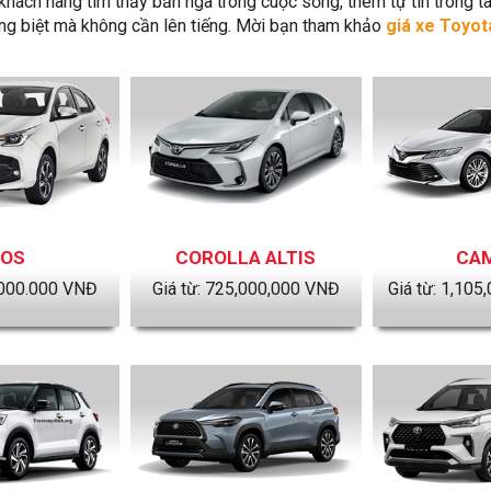
khách hàng tìm thấy bản ngã trong cuộc sống, thêm tự tin trong t
iêng biệt mà không cần lên tiếng. Mời bạn tham khảo
giá xe Toyot
IOS
COROLLA ALTIS
CA
000.000
VNĐ
Giá từ:
725,000,000
VNĐ
Giá từ:
1,105,