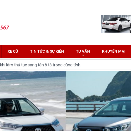
XE CŨ
TIN TỨC & SỰ KIỆN
TƯ VẤN
KHUYẾN MẠI
hi làm thủ tục sang tên ô tô trong cùng tỉnh.
 Innova: Nên chọn xe nào?
z Cross 2022 HOT nhất trên thị trường.
lĩnh tại thị trường Việt Nam?
yota Fortuner 2022 và Land cruiser 2022 phiên bản mới
ới hứa hẹn nhiều đột phá
and Cruiser 2021 vừa được ra mắt tại Việt Nam