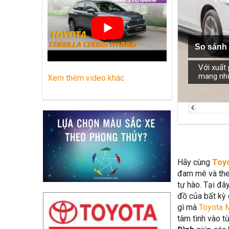
Những dòng xe Toyota đang phổ biến nh
Lựa chọn Toyota Corolla Cross hay M
So sánh 
Với xuất
mang nhữn
Xem thêm video khác
Hãy cùng
Toyo
đam mê và the
tự hào. Tại đâ
đồ của bất kỳ 
gì mà
Toyota 
tâm tình vào 