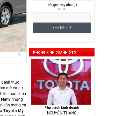
Thời gian vay (tháng):
VD: 36
Vios 2022
PHÒNG KINH DOANH Ô TÔ
) đánh thức
đam mê và sự
 khi bạn là tín
ệt Nam
; những
mà còn mang cả
Phụ trách kinh doanh
ủa
Toyota Mỹ
NGUYỄN THẮNG