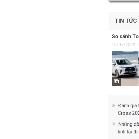
TIN TỨC
So sánh To
15/07/2022
Đánh giá 
Cross 202
Những dò
lĩnh tại t