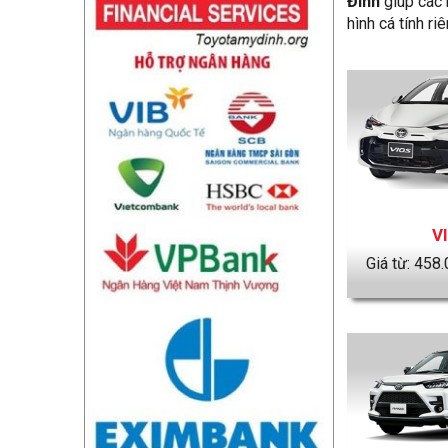
Đình
giúp các 
hình cá tính r
V
Giá từ:
458.