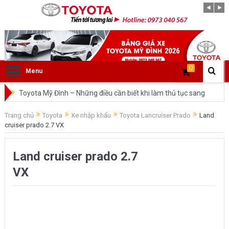
0
Menu
Toyota Mỹ Đình – Những điều cần biết khi làm thủ tục sang
tên ô tô trong cùng tỉnh.
Trang chủ
Toyota
Xe nhập khẩu
Toyota Lancruiser Prado
Land
cruiser prado 2.7 VX
So sánh Toyota Veloz Cross và Toyota Innova: Nên chọn xe
nào?
Land cruiser prado 2.7
Đánh giá tổng quan về xe Toyota Veloz Cross 2022 HOT
VX
nhất trên thị trường.
Những dòng xe của Toyota đang chiếm lĩnh tại thị trường
Việt Nam?