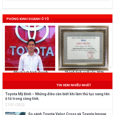
PHÒNG KINH DOANH Ô TÔ
Phụ trách kinh doanh
Thành tích suất sắc 2026
NGUYỄN THẮNG
KHEN THƯỞNG
Mobile
: 0973 040 567
TIN XEM NHIỀU NHẤT
Toyota Mỹ Đình – Những điều cần biết khi làm thủ tục sang tên
ô tô trong cùng tỉnh.
27/01/2023
So sánh Toyota Veloz Cross và Toyota Innova: