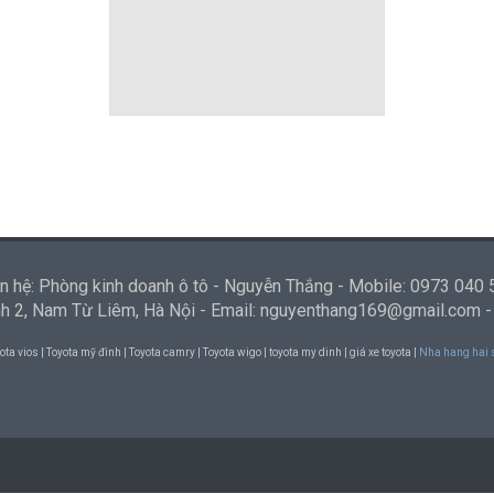
Ad Here: 250x250
n hệ: Phòng kinh doanh ô tô - Nguyễn Thắng - Mobile: 0973 040
ình 2, Nam Từ Liêm, Hà Nội - Email: nguyenthang169@gmail.com 
ota vios | Toyota mỹ đình | Toyota camry | Toyota wigo | toyota my dinh | giá xe toyota |
Nha hang hai 