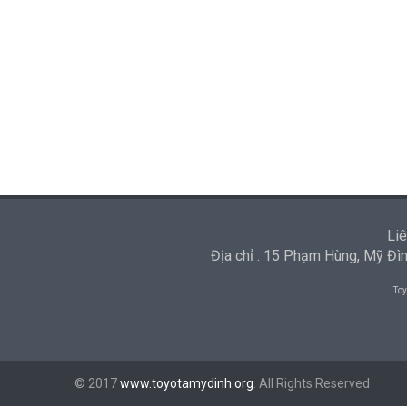
Liê
Địa chỉ : 15 Phạm Hùng, Mỹ Đ
Toy
© 2017
www.toyotamydinh.org
. All Rights Reserved