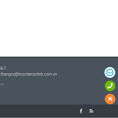
 567
- thangnv@toyotamydinh.com.vn
san