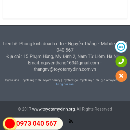
Liên hệ: Phòng kinh doanh ô tô - Nguyễn Thắng - Mobile: 0973
040 567
Địa chỉ : 15 Phạm Hùng, Mỹ Đình 2, Nam Từ Liêm, Hà Nội -
Email: nguyenthang169@gmail.com -
thangnv@toyotamydinh.com.vn
Toyota vios | Toyota mỹ đình | Toyota camry | Toyota wigo | toyota my dinh | giá xe toyota |
Nha
hang hai san
© 2017
www.toyotamydinh.org
. All Rights Reserved
0973 040 567