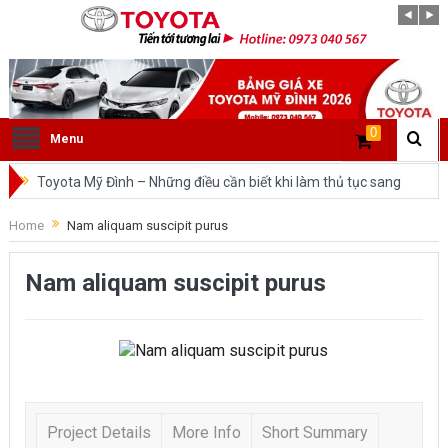
0
Menu
Toyota Mỹ Đình – Những điều cần biết khi làm thủ tục sang
tên ô tô trong cùng tỉnh.
Home
Nam aliquam suscipit purus
So sánh Toyota Veloz Cross và Toyota Innova: Nên chọn xe
Nam aliquam suscipit purus
nào?
Đánh giá tổng quan về xe Toyota Veloz Cross 2022 HOT
nhất trên thị trường.
Những dòng xe của Toyota đang chiếm lĩnh tại thị trường
Project Details
More Info
Short Summary
Việt Nam?