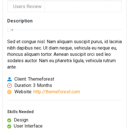
Users Review
Toyota Việt Nam chính thức ra mắt Toyota Fortuner 2022 và
Land cruiser 2022 phiên bản mới
Description
Toyota Raize phân khúc SUV cỡ nhỏ mới hứa hẹn nhiều đột
phá
Sed et congue nisl. Nam aliquam suscipit purus, id lacinia
nibh dapibus nec. Ut diam neque, vehicula eu neque eu,
“Bật mí” những thay đổi của Toyota Land Cruiser 2021 vừa
rhoncus aliquam tortor. Aenean suscipit orci sed leo
được ra mắt tại Việt Nam
sodales auctor. Nam eu pharetra ligula, vehicula rutrum
ante.
Những dòng xe Toyota đang phổ biến nhất trên thị trường
Client: Themeforest
Việt Nam hiện nay.
Duration: 3 Months
Lựa chọn Toyota Corolla Cross hay Mazda CX-5 trong phân
Website:
http://themeforest.com
khúc C – SUV?
Những thay đổi trên dòng xe Vios 2022
Skills Needed
Design
User Interface