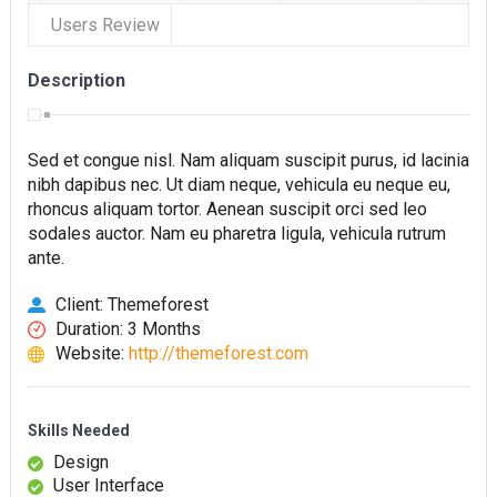
Users Review
Toyota Việt Nam chính thức ra mắt Toyota Fortuner 2022 và
Land cruiser 2022 phiên bản mới
Description
Toyota Raize phân khúc SUV cỡ nhỏ mới hứa hẹn nhiều đột
phá
Sed et congue nisl. Nam aliquam suscipit purus, id lacinia
nibh dapibus nec. Ut diam neque, vehicula eu neque eu,
“Bật mí” những thay đổi của Toyota Land Cruiser 2021 vừa
rhoncus aliquam tortor. Aenean suscipit orci sed leo
được ra mắt tại Việt Nam
sodales auctor. Nam eu pharetra ligula, vehicula rutrum
ante.
Những dòng xe Toyota đang phổ biến nhất trên thị trường
Client: Themeforest
Việt Nam hiện nay.
Duration: 3 Months
Lựa chọn Toyota Corolla Cross hay Mazda CX-5 trong phân
Website:
http://themeforest.com
khúc C – SUV?
Những thay đổi trên dòng xe Vios 2022
Skills Needed
Design
User Interface