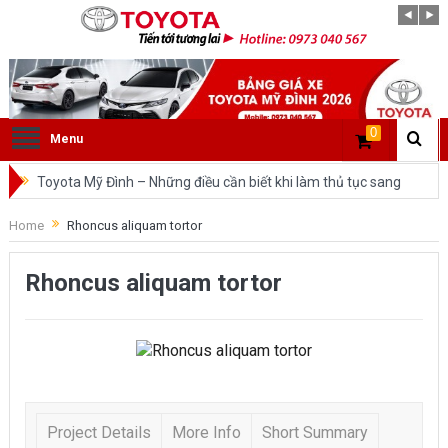
0
Menu
Toyota Mỹ Đình – Những điều cần biết khi làm thủ tục sang
tên ô tô trong cùng tỉnh.
Home
Rhoncus aliquam tortor
So sánh Toyota Veloz Cross và Toyota Innova: Nên chọn xe
Rhoncus aliquam tortor
nào?
Đánh giá tổng quan về xe Toyota Veloz Cross 2022 HOT
nhất trên thị trường.
Những dòng xe của Toyota đang chiếm lĩnh tại thị trường
Project Details
More Info
Short Summary
Việt Nam?