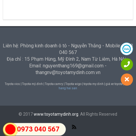
Liên hệ: Phòng kinh doanh ô tô - Nguyễn Thắng - Mobile: 0973
040 567
Địa chỉ : 15 Phạm Hùng, Mỹ Đình 2, Nam Từ Liêm, Hà Nội -
Email: nguyenthang169@gmail.com -
thangnv@toyotamydinh.com.vn
Toyota vios | Toyota mỹ đình | Toyota camry | Toyota wigo | toyota my dinh | giá xe toyota |
Nha
hang hai san
© 2017
www.toyotamydinh.org
. All Rights Reserved
0973 040 567