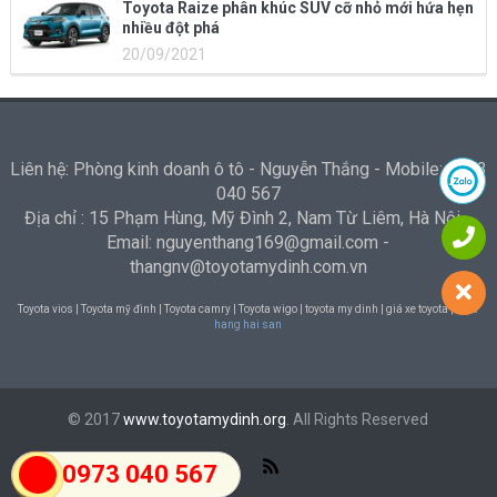
Toyota Raize phân khúc SUV cỡ nhỏ mới hứa hẹn
nhiều đột phá
20/09/2021
Liên hệ: Phòng kinh doanh ô tô - Nguyễn Thắng - Mobile: 0973
040 567
Địa chỉ : 15 Phạm Hùng, Mỹ Đình 2, Nam Từ Liêm, Hà Nội -
Email: nguyenthang169@gmail.com -
thangnv@toyotamydinh.com.vn
Toyota vios | Toyota mỹ đình | Toyota camry | Toyota wigo | toyota my dinh | giá xe toyota |
Nha
hang hai san
© 2017
www.toyotamydinh.org
. All Rights Reserved
0973 040 567