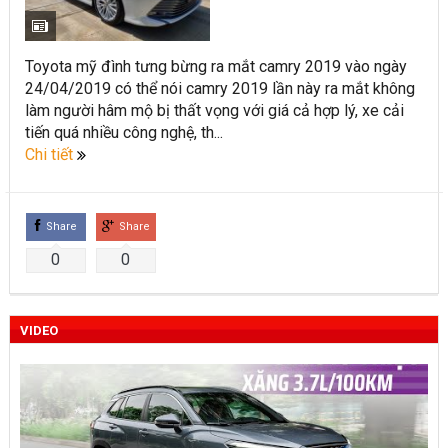
Toyota Việt Nam chính thức ra mắt Toyota Fortuner 2022 và
Land cruiser 2022 phiên bản mới
Toyota mỹ đình tưng bừng ra mắt camry 2019 vào ngày
24/04/2019 có thể nói camry 2019 lần này ra mắt không
Toyota Raize phân khúc SUV cỡ nhỏ mới hứa hẹn nhiều đột
làm người hâm mộ bị thất vọng với giá cả hợp lý, xe cải
phá
tiến quá nhiều công nghệ, th...
Chi tiết
“Bật mí” những thay đổi của Toyota Land Cruiser 2021 vừa
được ra mắt tại Việt Nam
Share
Share
Những dòng xe Toyota đang phổ biến nhất trên thị trường
0
0
Việt Nam hiện nay.
Lựa chọn Toyota Corolla Cross hay Mazda CX-5 trong phân
VIDEO
khúc C – SUV?
Những thay đổi trên dòng xe Vios 2022