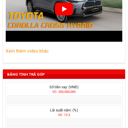
Xem thêm video khác
BẢNG TÍNH TRẢ GÓP
Số tiền vay: (VNĐ)
VD: 500,000,000
Lãi suất năm: (%)
VD: 13.2