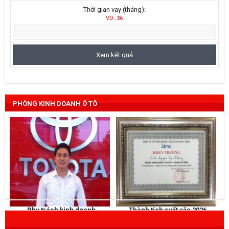
Thời gian vay (tháng):
VD: 36
PHÒNG KINH DOANH Ô TÔ
Phụ trách kinh doanh
Thành tích suất sắc 2026
NGUYỄN THẮNG
KHEN THƯỞNG
Mobile
: 0973 040 567