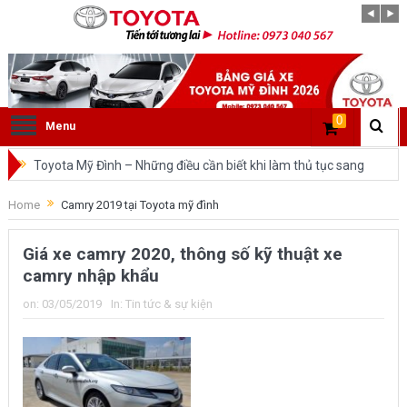
0
Menu
Toyota Mỹ Đình – Những điều cần biết khi làm thủ tục sang
tên ô tô trong cùng tỉnh.
Home
Camry 2019 tại Toyota mỹ đình
So sánh Toyota Veloz Cross và Toyota Innova: Nên chọn xe
Giá xe camry 2020, thông số kỹ thuật xe
nào?
camry nhập khẩu
Đánh giá tổng quan về xe Toyota Veloz Cross 2022 HOT
on:
03/05/2019
In:
Tin tức & sự kiện
nhất trên thị trường.
Những dòng xe của Toyota đang chiếm lĩnh tại thị trường
Việt Nam?