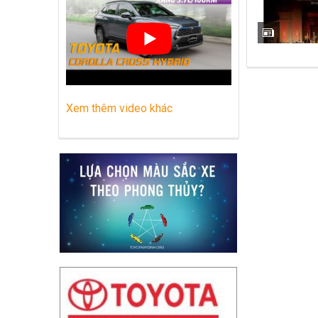
Những dòng xe Toyota đang phổ biến nh
Lựa chọn Toyota Corolla Cross hay M
Xem thêm video khác