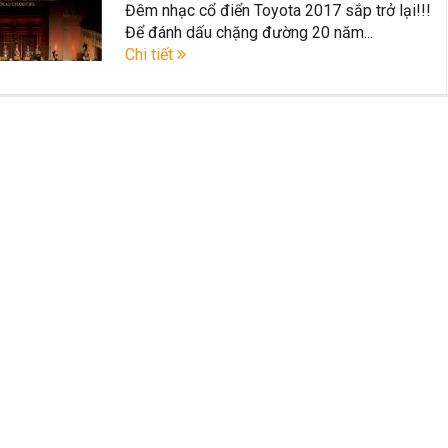
Đêm nhạc cổ điển Toyota 2017 sắp trở lại!!!
ất trên thị trường Việt Nam hiện nay.
Để đánh dấu chặng đường 20 năm...
Chi tiết
azda CX-5 trong phân khúc C – SUV?
Những thay đổi trên dòng xe 