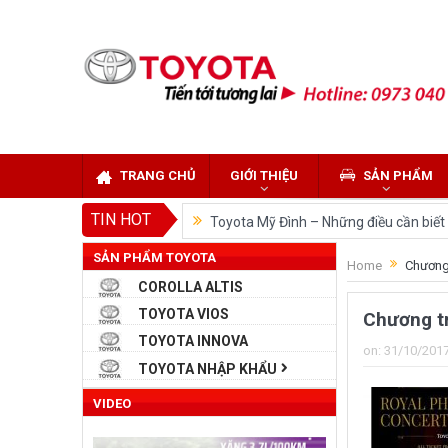
TRANG CHỦ
GIỚI THIỆU
SẢN PHẨM
TIN HOT
Toyota Mỹ Đình – Những điều cần biết k
SẢN PHẨM TOYOTA
So sánh Toyota Veloz Cross và Toyota
Home
Chương 
COROLLA ALTIS
Đánh giá tổng quan về xe Toyota Velo
TOYOTA VIOS
Chương tr
Những dòng xe của Toyota đang chiếm 
TOYOTA INNOVA
on:
31/10/201
Toyota Việt Nam chính thức ra mắt To
TOYOTA NHẬP KHẨU
Toyota Raize phân khúc SUV cỡ nhỏ m
VIDEO
“Bật mí” những thay đổi của Toyota L