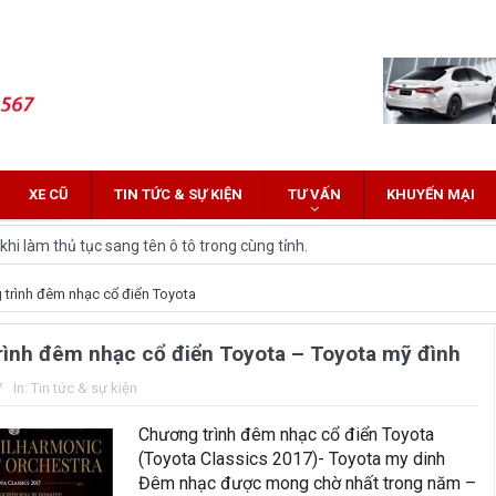
XE CŨ
TIN TỨC & SỰ KIỆN
TƯ VẤN
KHUYẾN MẠI
hi làm thủ tục sang tên ô tô trong cùng tỉnh.
 Innova: Nên chọn xe nào?
trình đêm nhạc cổ điển Toyota
z Cross 2022 HOT nhất trên thị trường.
ình đêm nhạc cổ điển Toyota – Toyota mỹ đình
lĩnh tại thị trường Việt Nam?
7
In:
Tin tức & sự kiện
yota Fortuner 2022 và Land cruiser 2022 phiên bản mới
Chương trình đêm nhạc cổ điển Toyota
ới hứa hẹn nhiều đột phá
(Toyota Classics 2017)- Toyota my dinh
Đêm nhạc được mong chờ nhất trong năm –
and Cruiser 2021 vừa được ra mắt tại Việt Nam