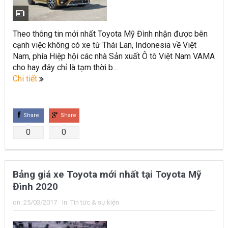
Toyota Việt Nam chính thức ra mắt Toyota Fortuner 2022 và
Land cruiser 2022 phiên bản mới
Theo thông tin mới nhất Toyota Mỹ Đình nhận được bên
cạnh việc không có xe từ Thái Lan, Indonesia về Việt
Toyota Raize phân khúc SUV cỡ nhỏ mới hứa hẹn nhiều đột
Nam, phía Hiệp hội các nhà Sản xuất Ô tô Việt Nam VAMA
phá
cho hay đây chỉ là tạm thời b...
Chi tiết
“Bật mí” những thay đổi của Toyota Land Cruiser 2021 vừa
được ra mắt tại Việt Nam
Share
Share
Những dòng xe Toyota đang phổ biến nhất trên thị trường
0
0
Việt Nam hiện nay.
Lựa chọn Toyota Corolla Cross hay Mazda CX-5 trong phân
Bảng giá xe Toyota mới nhất tại Toyota Mỹ
khúc C – SUV?
Đình 2020
Những thay đổi trên dòng xe Vios 2022
on:
25/03/2017
In:
Tin tức & sự kiện