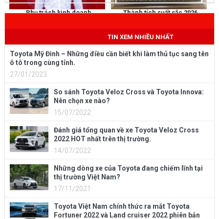
Phụ trách kinh doanh
Thành tích suất sắc 2026
NGUYỄN THẮNG
KHEN THƯỞNG
Mobile
: 0973 040 567
TIN XEM NHIỀU NHẤT
Toyota Mỹ Đình – Những điều cần biết khi làm thủ tục sang tên
ô tô trong cùng tỉnh.
27/01/2023
So sánh Toyota Veloz Cross và Toyota Innova:
Nên chọn xe nào?
15/07/2022
Đánh giá tổng quan về xe Toyota Veloz Cross
2022 HOT nhất trên thị trường.
14/07/2022
Những dòng xe của Toyota đang chiếm lĩnh tại
thị trường Việt Nam?
17/11/2021
Toyota Việt Nam chính thức ra mắt Toyota
Fortuner 2022 và Land cruiser 2022 phiên bản