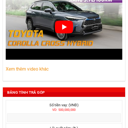
Xem thêm video khác
BẢNG TÍNH TRẢ GÓP
Số tiền vay: (VNĐ)
VD: 500,000,000