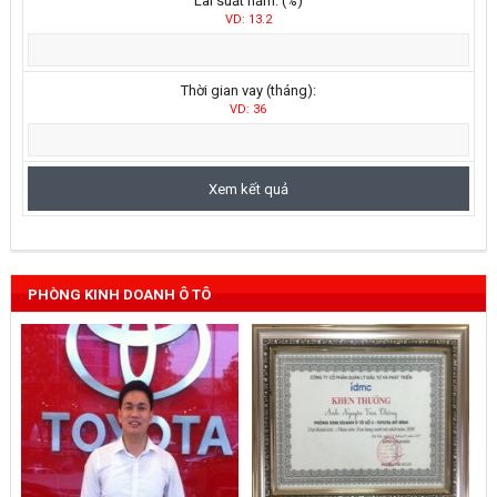
Lãi suất năm: (%)
VD: 13.2
Thời gian vay (tháng):
VD: 36
PHÒNG KINH DOANH Ô TÔ