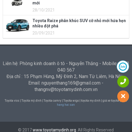
mới
28/10/2021
Toyota Raize phân khúc SUV cỡ nhỏ mới hứa hẹn
nhiều đột phá
20/09/2021
Liên hệ: Phòng kinh doanh ô tô - Nguyễn Thắng - Mobile: 0973
040 567
Địa chỉ : 15 Phạm Hùng, Mỹ Đình 2, Nam Từ Liêm, Hà Nội -
Email: nguyenthang169@gmail.com -
thangnv@toyotamydinh.com.vn
Toyota vios | Toyota mỹ đình | Toyota camry | Toyota wigo | toyota my dinh | giá xe toyota |
Nha
hang hai san
© 2017
www.toyotamydinh.org
. All Rights Reserved