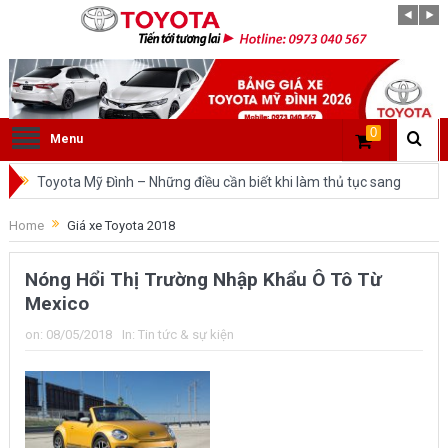
0
Menu
Toyota Mỹ Đình – Những điều cần biết khi làm thủ tục sang
tên ô tô trong cùng tỉnh.
Home
Giá xe Toyota 2018
So sánh Toyota Veloz Cross và Toyota Innova: Nên chọn xe
Nóng Hổi Thị Trường Nhập Khẩu Ô Tô Từ
nào?
Mexico
Đánh giá tổng quan về xe Toyota Veloz Cross 2022 HOT
on:
08/05/2018
In:
Tin tức & sự kiện
nhất trên thị trường.
Những dòng xe của Toyota đang chiếm lĩnh tại thị trường
Việt Nam?