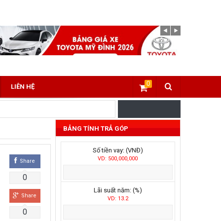
0
LIÊN HỆ
BẢNG TÍNH TRẢ GÓP
Số tiền vay: (VNĐ)
VD: 500,000,000
Share
0
Lãi suất năm: (%)
Share
VD: 13.2
0