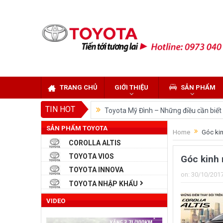
TRANG CHỦ
GIỚI THIỆU
SẢN PHẨM
TIN HOT
Toyota Mỹ Đình – Những điều cần biết k
SẢN PHẨM TOYOTA
So sánh Toyota Veloz Cross và Toyota
Home
Góc kin
COROLLA ALTIS
Đánh giá tổng quan về xe Toyota Velo
TOYOTA VIOS
Góc kinh
Những dòng xe của Toyota đang chiếm 
TOYOTA INNOVA
on:
30/10/201
Toyota Việt Nam chính thức ra mắt To
TOYOTA NHẬP KHẨU
Toyota Raize phân khúc SUV cỡ nhỏ m
VIDEO
“Bật mí” những thay đổi của Toyota L