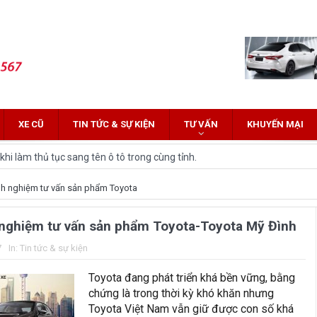
XE CŨ
TIN TỨC & SỰ KIỆN
TƯ VẤN
KHUYẾN MẠI
hi làm thủ tục sang tên ô tô trong cùng tỉnh.
 Innova: Nên chọn xe nào?
h nghiệm tư vấn sản phẩm Toyota
z Cross 2022 HOT nhất trên thị trường.
 nghiệm tư vấn sản phẩm Toyota-Toyota Mỹ Đình
lĩnh tại thị trường Việt Nam?
7
In:
Tin tức & sự kiện
yota Fortuner 2022 và Land cruiser 2022 phiên bản mới
Toyota đang phát triển khá bền vững, bằng
ới hứa hẹn nhiều đột phá
chứng là trong thời kỳ khó khăn nhưng
Toyota Việt Nam vẫn giữ được con số khá
and Cruiser 2021 vừa được ra mắt tại Việt Nam