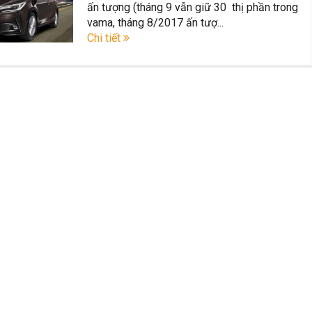
ấn tượng (tháng 9 vẫn giữ 30 thị phần trong
ất trên thị trường Việt Nam hiện nay.
vama, tháng 8/2017 ấn tượ...
Chi tiết
azda CX-5 trong phân khúc C – SUV?
Những thay đổi trên dòng xe 