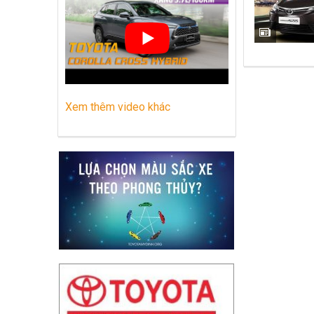
Những dòng xe Toyota đang phổ biến nh
Lựa chọn Toyota Corolla Cross hay M
Xem thêm video khác