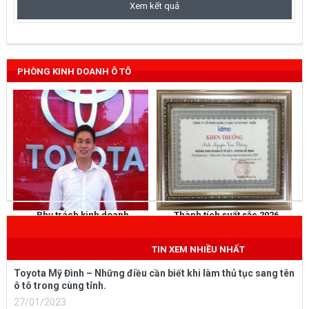
PHÒNG KINH DOANH Ô TÔ
Phụ trách kinh doanh
Thành tích suất sắc 2026
NGUYỄN THẮNG
KHEN THƯỞNG
Mobile
: 0973 040 567
TIN XEM NHIỀU NHẤT
Toyota Mỹ Đình – Những điều cần biết khi làm thủ tục sang tên
ô tô trong cùng tỉnh.
27/01/2023