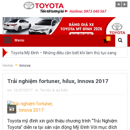
0
Menu
Toyota Mỹ Đình – Những điều cần biết khi làm thủ tục sang
tên ô tô trong cùng tỉnh.
Home
Innova
So sánh Toyota Veloz Cross và Toyota Innova: Nên chọn xe
Trải nghiệm fortuner, hilux, Innova 2017
nào?
on:
12/07/2017
In:
Tin tức & sự kiện
Đánh giá tổng quan về xe Toyota Veloz Cross 2022 HOT
nhất trên thị trường.
Những dòng xe của Toyota đang chiếm lĩnh tại thị trường
Toyota mỹ đình xin giới thiệu chương trình “Trải Nghiệm
Việt Nam?
Toyota” diễn ra tại sân vận động Mỹ Đình Với mục đích