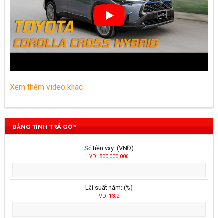
Xem thêm video khác
BẢNG TÍNH TRẢ GÓP
Số tiền vay: (VNĐ)
VD: 500,000,000
Lãi suất năm: (%)
VD: 13.2