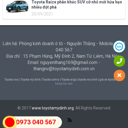
Toyota Raize phân khúc SUV cỡ nhỏ mới hứa hẹn
nhiều đột phá
20/09/2021
Liên hệ: Phòng kinh doanh ô tô - Nguyễn Thắng - Mobile: 0973
040 567
Địa chỉ : 15 Phạm Hùng, Mỹ Đình 2, Nam Từ Liêm, Hà Nội -
Email: nguyenthang169@gmail.com -
thangnv@toyotamydinh.com.vn
Toyota vios | Toyota mỹ đình | Toyota camry | Toyota wigo | toyota my dinh | giá xe toyota |
Nha
hang hai san
© 2017
www.toyotamydinh.org
. All Rights Reserved
0973 040 567