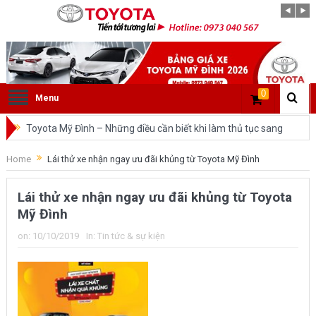
0
Menu
Toyota Mỹ Đình – Những điều cần biết khi làm thủ tục sang
tên ô tô trong cùng tỉnh.
Home
Lái thử xe nhận ngay ưu đãi khủng từ Toyota Mỹ Đình
So sánh Toyota Veloz Cross và Toyota Innova: Nên chọn xe
Lái thử xe nhận ngay ưu đãi khủng từ Toyota
nào?
Mỹ Đình
Đánh giá tổng quan về xe Toyota Veloz Cross 2022 HOT
on:
10/10/2019
In:
Tin tức & sự kiện
nhất trên thị trường.
Những dòng xe của Toyota đang chiếm lĩnh tại thị trường
Việt Nam?