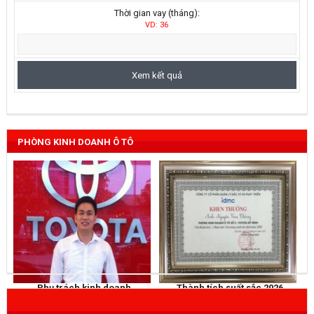
Thời gian vay (tháng):
VD: 36
PHÒNG KINH DOANH Ô TÔ
Phụ trách kinh doanh
Thành tích suất sắc 2026
NGUYỄN THẮNG
KHEN THƯỞNG
Mobile
: 0973 040 567