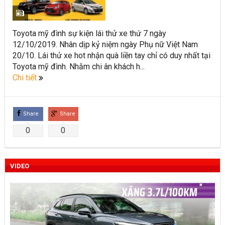
Toyota Việt Nam chính thức ra mắt Toyota Fortuner 2022 và
Land cruiser 2022 phiên bản mới
Toyota mỹ đình sự kiện lái thử xe thứ 7 ngày
12/10/2019. Nhân dịp kỷ niệm ngày Phụ nữ Việt Nam
Toyota Raize phân khúc SUV cỡ nhỏ mới hứa hẹn nhiều đột
20/10. Lái thử xe hot nhận quà liền tay chỉ có duy nhất tại
phá
Toyota mỹ đình. Nhằm chi ân khách h...
Chi tiết
“Bật mí” những thay đổi của Toyota Land Cruiser 2021 vừa
được ra mắt tại Việt Nam
Share
Share
Những dòng xe Toyota đang phổ biến nhất trên thị trường
0
0
Việt Nam hiện nay.
Lựa chọn Toyota Corolla Cross hay Mazda CX-5 trong phân
VIDEO
khúc C – SUV?
Những thay đổi trên dòng xe Vios 2022