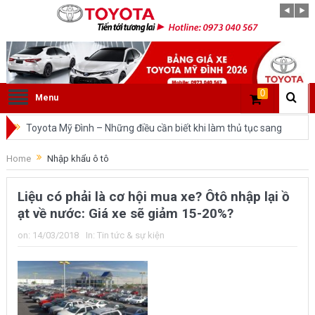
0
Menu
Toyota Mỹ Đình – Những điều cần biết khi làm thủ tục sang
tên ô tô trong cùng tỉnh.
Home
Nhập khẩu ô tô
So sánh Toyota Veloz Cross và Toyota Innova: Nên chọn xe
Liệu có phải là cơ hội mua xe? Ôtô nhập lại ồ
nào?
ạt về nước: Giá xe sẽ giảm 15-20%?
Đánh giá tổng quan về xe Toyota Veloz Cross 2022 HOT
on:
14/03/2018
In:
Tin tức & sự kiện
nhất trên thị trường.
Những dòng xe của Toyota đang chiếm lĩnh tại thị trường
Việt Nam?