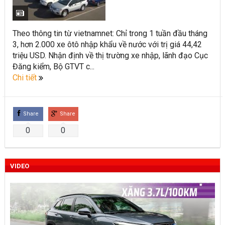
Toyota Việt Nam chính thức ra mắt Toyota Fortuner 2022 và
Land cruiser 2022 phiên bản mới
Theo thông tin từ vietnamnet: Chỉ trong 1 tuần đầu tháng
3, hơn 2.000 xe ôtô nhập khẩu về nước với trị giá 44,42
Toyota Raize phân khúc SUV cỡ nhỏ mới hứa hẹn nhiều đột
triệu USD. Nhận định về thị trường xe nhập, lãnh đạo Cục
phá
Đăng kiểm, Bộ GTVT c...
Chi tiết
“Bật mí” những thay đổi của Toyota Land Cruiser 2021 vừa
được ra mắt tại Việt Nam
Share
Share
Những dòng xe Toyota đang phổ biến nhất trên thị trường
0
0
Việt Nam hiện nay.
Lựa chọn Toyota Corolla Cross hay Mazda CX-5 trong phân
VIDEO
khúc C – SUV?
Những thay đổi trên dòng xe Vios 2022