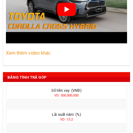
Xem thêm video khác
BẢNG TÍNH TRẢ GÓP
Số tiền vay: (VNĐ)
VD: 500,000,000
Lãi suất năm: (%)
VD: 13.2