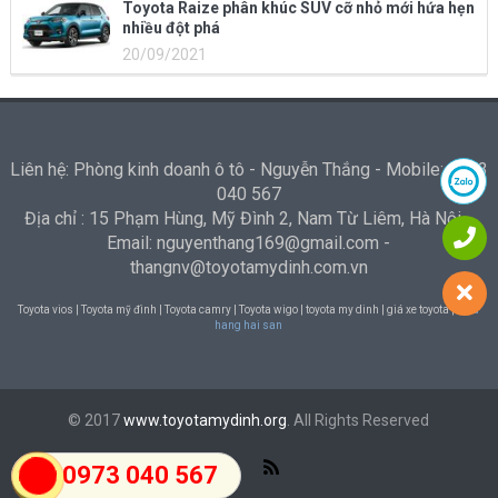
Toyota Raize phân khúc SUV cỡ nhỏ mới hứa hẹn
nhiều đột phá
20/09/2021
Liên hệ: Phòng kinh doanh ô tô - Nguyễn Thắng - Mobile: 0973
040 567
Địa chỉ : 15 Phạm Hùng, Mỹ Đình 2, Nam Từ Liêm, Hà Nội -
Email: nguyenthang169@gmail.com -
thangnv@toyotamydinh.com.vn
Toyota vios | Toyota mỹ đình | Toyota camry | Toyota wigo | toyota my dinh | giá xe toyota |
Nha
hang hai san
© 2017
www.toyotamydinh.org
. All Rights Reserved
0973 040 567