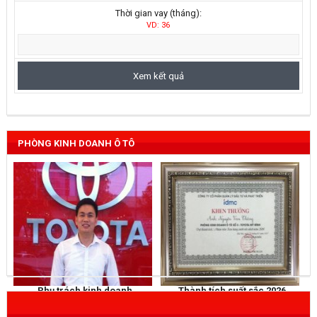
Thời gian vay (tháng):
VD: 36
PHÒNG KINH DOANH Ô TÔ
Phụ trách kinh doanh
Thành tích suất sắc 2026
NGUYỄN THẮNG
KHEN THƯỞNG
Mobile
: 0973 040 567