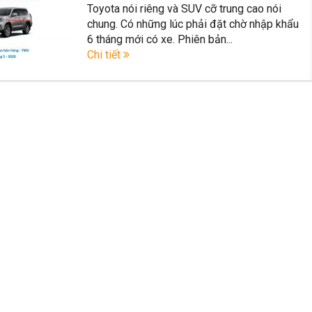
Toyota nói riêng và SUV cỡ trung cao nói
ất trên thị trường Việt Nam hiện nay.
chung. Có những lúc phải đặt chờ nhập khẩu
6 tháng mới có xe. Phiên bản...
azda CX-5 trong phân khúc C – SUV?
Những thay đổi trên dòng xe 
Chi tiết