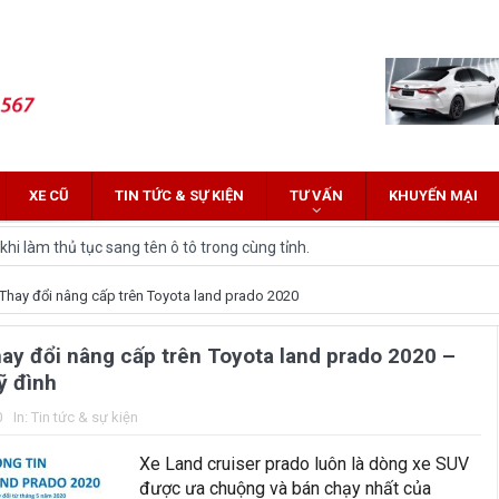
XE CŨ
TIN TỨC & SỰ KIỆN
TƯ VẤN
KHUYẾN MẠI
hi làm thủ tục sang tên ô tô trong cùng tỉnh.
 Innova: Nên chọn xe nào?
hay đổi nâng cấp trên Toyota land prado 2020
z Cross 2022 HOT nhất trên thị trường.
y đổi nâng cấp trên Toyota land prado 2020 –
lĩnh tại thị trường Việt Nam?
ỹ đình
yota Fortuner 2022 và Land cruiser 2022 phiên bản mới
0
In:
Tin tức & sự kiện
ới hứa hẹn nhiều đột phá
Xe Land cruiser prado luôn là dòng xe SUV
được ưa chuộng và bán chạy nhất của
and Cruiser 2021 vừa được ra mắt tại Việt Nam