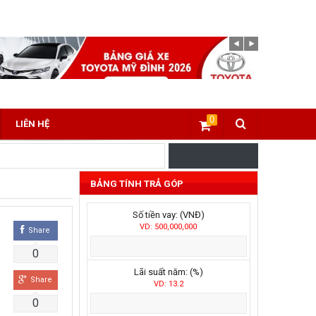
0
LIÊN HỆ
BẢNG TÍNH TRẢ GÓP
Số tiền vay: (VNĐ)
VD: 500,000,000
Share
0
Lãi suất năm: (%)
Share
VD: 13.2
0