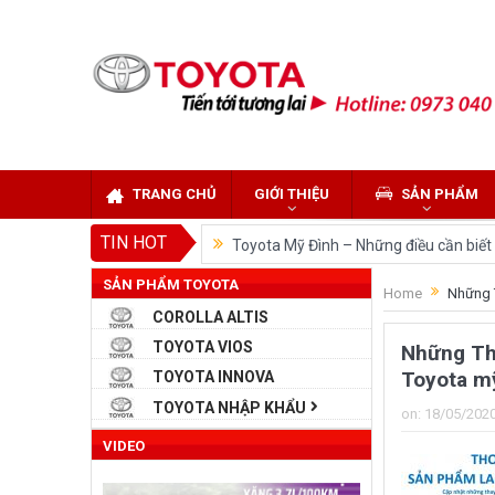
TRANG CHỦ
GIỚI THIỆU
SẢN PHẨM
TIN HOT
Toyota Mỹ Đình – Những điều cần biết k
SẢN PHẨM TOYOTA
So sánh Toyota Veloz Cross và Toyota
Home
Những T
COROLLA ALTIS
Đánh giá tổng quan về xe Toyota Velo
TOYOTA VIOS
Những Tha
Những dòng xe của Toyota đang chiếm 
Toyota m
TOYOTA INNOVA
Toyota Việt Nam chính thức ra mắt To
TOYOTA NHẬP KHẨU
on:
18/05/202
Toyota Raize phân khúc SUV cỡ nhỏ m
VIDEO
“Bật mí” những thay đổi của Toyota L