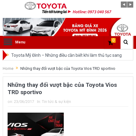
0
Menu
Toyota Mỹ Đình – Những điều cần biết khi làm thủ tục sang
tên ô tô trong cùng tỉnh.
Home
Những thay đổi vượt bậc của Toyota Vios TRD sportivo
So sánh Toyota Veloz Cross và Toyota Innova: Nên chọn xe
Những thay đổi vượt bậc của Toyota Vios
nào?
TRD sportivo
Đánh giá tổng quan về xe Toyota Veloz Cross 2022 HOT
on:
23/06/2017
In:
Tin tức & sự kiện
nhất trên thị trường.
Những dòng xe của Toyota đang chiếm lĩnh tại thị trường
Việt Nam?