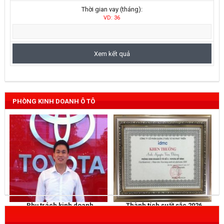
Thời gian vay (tháng):
VD: 36
PHÒNG KINH DOANH Ô TÔ
Phụ trách kinh doanh
Thành tích suất sắc 2026
NGUYỄN THẮNG
KHEN THƯỞNG
Mobile
: 0973 040 567