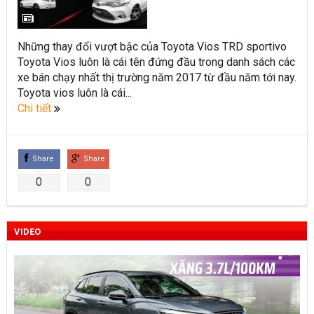
Toyota Việt Nam chính thức ra mắt Toyota Fortuner 2022 và
Land cruiser 2022 phiên bản mới
Những thay đổi vượt bậc của Toyota Vios TRD sportivo
Toyota Vios luôn là cái tên đứng đầu trong danh sách các
Toyota Raize phân khúc SUV cỡ nhỏ mới hứa hẹn nhiều đột
xe bán chạy nhất thị trường năm 2017 từ đầu năm tới nay.
phá
Toyota vios luôn là cái...
Chi tiết
“Bật mí” những thay đổi của Toyota Land Cruiser 2021 vừa
được ra mắt tại Việt Nam
Share
Share
Những dòng xe Toyota đang phổ biến nhất trên thị trường
0
0
Việt Nam hiện nay.
Lựa chọn Toyota Corolla Cross hay Mazda CX-5 trong phân
VIDEO
khúc C – SUV?
Những thay đổi trên dòng xe Vios 2022