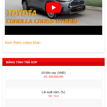
Xem thêm video khác
BẢNG TÍNH TRẢ GÓP
Số tiền vay: (VNĐ)
VD: 500,000,000
Lãi suất năm: (%)
VD: 13.2