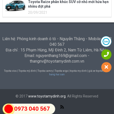
Toyota Raize phân khúc SUV cỡ nhỏ mới hứa hẹn
nhiều đột phá
20/09/2021
Liên hệ: Phòng kinh doanh ô tô - Nguyễn Thắng - Mobile: 0973
040 567
Địa chỉ : 15 Phạm Hùng, Mỹ Đình 2, Nam Từ Liêm, Hà Nội -
Email: nguyenthang169@gmail.com -
thangnv@toyotamydinh.com.vn
Toyota vios | Toyota mỹ đình | Toyota camry | Toyota wigo | toyota my dinh | giá xe toyota |
Nha
hang hai san
© 2017
www.toyotamydinh.org
. All Rights Reserved
0973 040 567