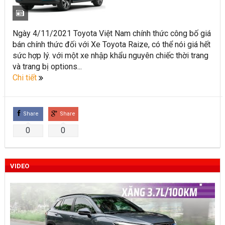
Toyota Việt Nam chính thức ra mắt Toyota Fortuner 2022 và
Land cruiser 2022 phiên bản mới
Ngày 4/11/2021 Toyota Việt Nam chính thức công bố giá
bán chính thức đối với Xe Toyota Raize, có thể nói giá hết
Toyota Raize phân khúc SUV cỡ nhỏ mới hứa hẹn nhiều đột
sức hợp lý. với một xe nhập khẩu nguyên chiếc thời trang
phá
và trang bị options...
Chi tiết
“Bật mí” những thay đổi của Toyota Land Cruiser 2021 vừa
được ra mắt tại Việt Nam
Share
Share
Những dòng xe Toyota đang phổ biến nhất trên thị trường
0
0
Việt Nam hiện nay.
Lựa chọn Toyota Corolla Cross hay Mazda CX-5 trong phân
VIDEO
khúc C – SUV?
Những thay đổi trên dòng xe Vios 2022