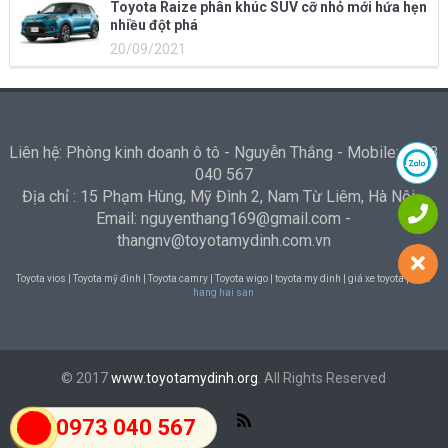
Toyota Raize phân khúc SUV cỡ nhỏ mới hứa hẹn
nhiều đột phá
20/09/2021
Liên hệ: Phòng kinh doanh ô tô - Nguyễn Thắng - Mobile: 0973
040 567
Địa chỉ : 15 Phạm Hùng, Mỹ Đình 2, Nam Từ Liêm, Hà Nội -
Email: nguyenthang169@gmail.com -
thangnv@toyotamydinh.com.vn
Toyota vios | Toyota mỹ đình | Toyota camry | Toyota wigo | toyota my dinh | giá xe toyota |
Nha
hang hai san
© 2017
www.toyotamydinh.org
. All Rights Reserved
0973 040 567