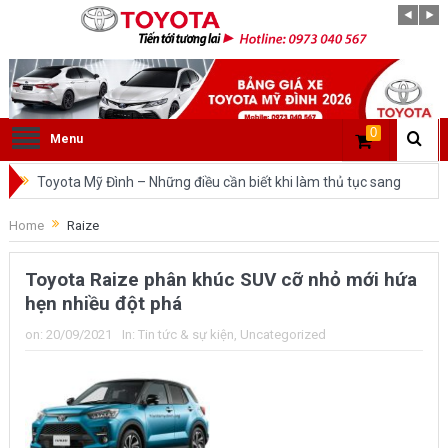
0
Menu
Toyota Mỹ Đình – Những điều cần biết khi làm thủ tục sang
tên ô tô trong cùng tỉnh.
Home
Raize
So sánh Toyota Veloz Cross và Toyota Innova: Nên chọn xe
Toyota Raize phân khúc SUV cỡ nhỏ mới hứa
nào?
hẹn nhiều đột phá
Đánh giá tổng quan về xe Toyota Veloz Cross 2022 HOT
on:
20/09/2021
In:
Tin tức & sự kiện
,
Uncategorized
nhất trên thị trường.
Những dòng xe của Toyota đang chiếm lĩnh tại thị trường
Việt Nam?