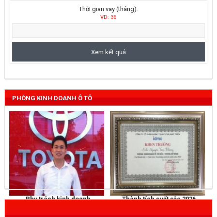
Thời gian vay (tháng):
VD: 36
PHÒNG KINH DOANH Ô TÔ
Phụ trách kinh doanh
Thành tích suất sắc 2026
NGUYỄN THẮNG
KHEN THƯỞNG
Mobile
: 0973 040 567