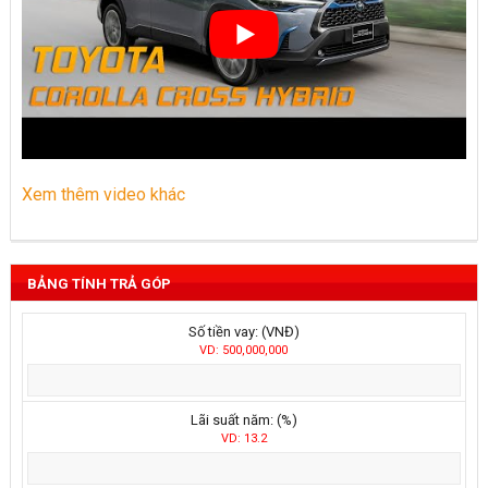
Xem thêm video khác
BẢNG TÍNH TRẢ GÓP
Số tiền vay: (VNĐ)
VD: 500,000,000
Lãi suất năm: (%)
VD: 13.2