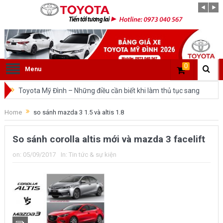
0
Menu
Toyota Mỹ Đình – Những điều cần biết khi làm thủ tục sang
tên ô tô trong cùng tỉnh.
Home
so sánh mazda 3 1.5 và altis 1.8
So sánh Toyota Veloz Cross và Toyota Innova: Nên chọn xe
So sánh corolla altis mới và mazda 3 facelift
nào?
on:
05/09/2017
In:
Tin tức & sự kiện
Đánh giá tổng quan về xe Toyota Veloz Cross 2022 HOT
nhất trên thị trường.
Những dòng xe của Toyota đang chiếm lĩnh tại thị trường
Việt Nam?