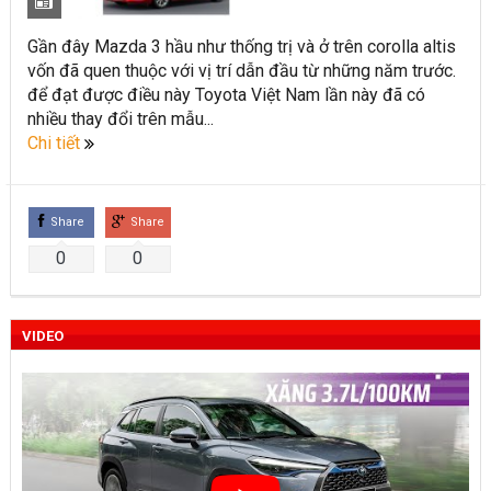
Toyota Việt Nam chính thức ra mắt Toyota Fortuner 2022 và
Gần đây Mazda 3 hầu như thống trị và ở trên corolla altis
Land cruiser 2022 phiên bản mới
vốn đã quen thuộc với vị trí dẫn đầu từ những năm trước.
để đạt được điều này Toyota Việt Nam lần này đã có
Toyota Raize phân khúc SUV cỡ nhỏ mới hứa hẹn nhiều đột
nhiều thay đổi trên mẫu...
Chi tiết
phá
“Bật mí” những thay đổi của Toyota Land Cruiser 2021 vừa
được ra mắt tại Việt Nam
Share
Share
0
0
Những dòng xe Toyota đang phổ biến nhất trên thị trường
Việt Nam hiện nay.
VIDEO
Lựa chọn Toyota Corolla Cross hay Mazda CX-5 trong phân
khúc C – SUV?
Những thay đổi trên dòng xe Vios 2022