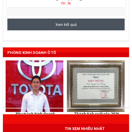
VD: 36
PHÒNG KINH DOANH Ô TÔ
Phụ trách kinh doanh
Thành tích suất sắc 2026
NGUYỄN THẮNG
KHEN THƯỞNG
Mobile
: 0973 040 567
TIN XEM NHIỀU NHẤT