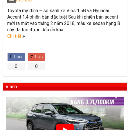
Toyota Việt Nam chính thức ra mắt Toyota Fortuner 2022 và
Toyota mỹ đình – so sánh xe Vios 1.5G và Hyundai
Accent 1.4 phiên bản đặc biệt Sau khi phiên bản accent
Land cruiser 2022 phiên bản mới
mới ra mắt vào tháng 2 năm 2018, mẫu xe sedan hạng B
Toyota Raize phân khúc SUV cỡ nhỏ mới hứa hẹn nhiều đột
này đã tạo được dấu ấn khá...
Chi tiết
phá
“Bật mí” những thay đổi của Toyota Land Cruiser 2021 vừa
Share
Share
được ra mắt tại Việt Nam
0
0
Những dòng xe Toyota đang phổ biến nhất trên thị trường
Việt Nam hiện nay.
VIDEO
Lựa chọn Toyota Corolla Cross hay Mazda CX-5 trong phân
khúc C – SUV?
Những thay đổi trên dòng xe Vios 2022