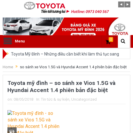
0
Menu
Toyota Mỹ Đình – Những điều cần biết khi làm thủ tục sang
tên ô tô trong cùng tỉnh.
Home
so sánh xe Vios 1.5G và Hyundai Accent 1.4 phiên bản đặc biệt
So sánh Toyota Veloz Cross và Toyota Innova: Nên chọn xe
Toyota mỹ đình – so sánh xe Vios 1.5G và
nào?
Hyundai Accent 1.4 phiên bản đặc biệt
Đánh giá tổng quan về xe Toyota Veloz Cross 2022 HOT
on:
08/05/2018
In:
Tin tức & sự kiện
,
Uncategorized
nhất trên thị trường.
Những dòng xe của Toyota đang chiếm lĩnh tại thị trường
Việt Nam?