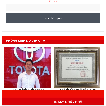
VD: 36
PHÒNG KINH DOANH Ô TÔ
Phụ trách kinh doanh
Thành tích suất sắc 2026
NGUYỄN THẮNG
KHEN THƯỞNG
Mobile
: 0973 040 567
TIN XEM NHIỀU NHẤT