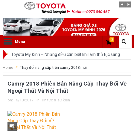
0
Menu
Toyota Mỹ Đình – Những điều cần biết khi làm thủ tục sang
tên ô tô trong cùng tỉnh.
Home
Thay đổi nâng cấp trên camry 2018 mới
So sánh Toyota Veloz Cross và Toyota Innova: Nên chọn xe
Camry 2018 Phiên Bản Nâng Cấp Thay Đổi Về
nào?
Ngoại Thất Và Nội Thất
Đánh giá tổng quan về xe Toyota Veloz Cross 2022 HOT
on:
16/10/2017
In:
Tin tức & sự kiện
nhất trên thị trường.
Những dòng xe của Toyota đang chiếm lĩnh tại thị trường
Việt Nam?