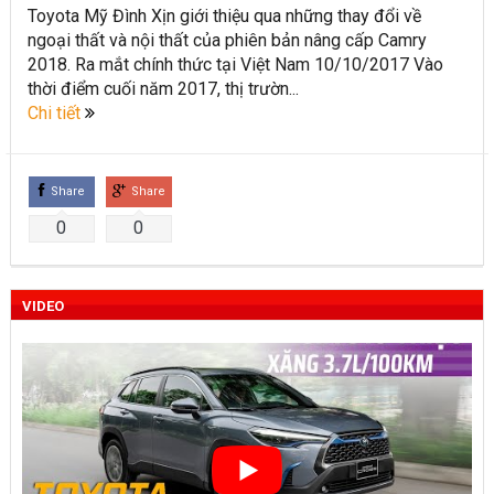
Toyota Mỹ Đình Xịn giới thiệu qua những thay đổi về
Toyota Việt Nam chính thức ra mắt Toyota Fortuner 2022 và
ngoại thất và nội thất của phiên bản nâng cấp Camry
2018. Ra mắt chính thức tại Việt Nam 10/10/2017 Vào
Land cruiser 2022 phiên bản mới
thời điểm cuối năm 2017, thị trườn...
Toyota Raize phân khúc SUV cỡ nhỏ mới hứa hẹn nhiều đột
Chi tiết
phá
“Bật mí” những thay đổi của Toyota Land Cruiser 2021 vừa
Share
Share
được ra mắt tại Việt Nam
0
0
Những dòng xe Toyota đang phổ biến nhất trên thị trường
Việt Nam hiện nay.
VIDEO
Lựa chọn Toyota Corolla Cross hay Mazda CX-5 trong phân
khúc C – SUV?
Những thay đổi trên dòng xe Vios 2022