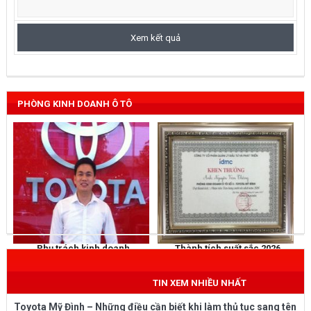
PHÒNG KINH DOANH Ô TÔ
Phụ trách kinh doanh
Thành tích suất sắc 2026
NGUYỄN THẮNG
KHEN THƯỞNG
Mobile
: 0973 040 567
TIN XEM NHIỀU NHẤT
Toyota Mỹ Đình – Những điều cần biết khi làm thủ tục sang tên