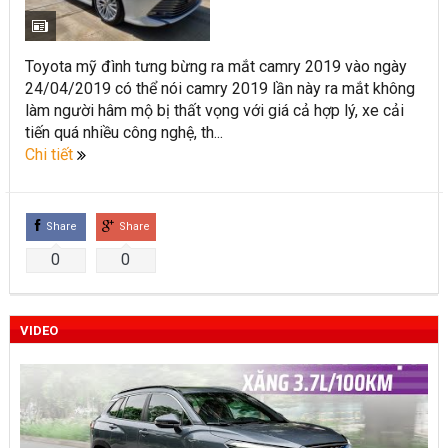
Toyota Việt Nam chính thức ra mắt Toyota Fortuner 2022 và
Land cruiser 2022 phiên bản mới
Toyota mỹ đình tưng bừng ra mắt camry 2019 vào ngày
24/04/2019 có thể nói camry 2019 lần này ra mắt không
Toyota Raize phân khúc SUV cỡ nhỏ mới hứa hẹn nhiều đột
làm người hâm mộ bị thất vọng với giá cả hợp lý, xe cải
phá
tiến quá nhiều công nghệ, th...
Chi tiết
“Bật mí” những thay đổi của Toyota Land Cruiser 2021 vừa
được ra mắt tại Việt Nam
Share
Share
Những dòng xe Toyota đang phổ biến nhất trên thị trường
0
0
Việt Nam hiện nay.
Lựa chọn Toyota Corolla Cross hay Mazda CX-5 trong phân
VIDEO
khúc C – SUV?
Những thay đổi trên dòng xe Vios 2022