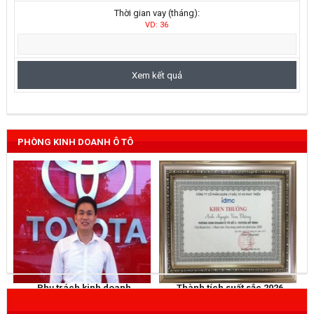
Thời gian vay (tháng):
VD: 36
PHÒNG KINH DOANH Ô TÔ
Phụ trách kinh doanh
Thành tích suất sắc 2026
NGUYỄN THẮNG
KHEN THƯỞNG
Mobile
: 0973 040 567