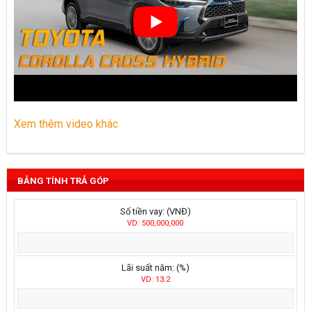
Xem thêm video khác
BẢNG TÍNH TRẢ GÓP
Số tiền vay: (VNĐ)
VD: 500,000,000
Lãi suất năm: (%)
VD: 13.2