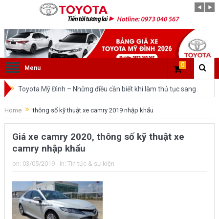
0
Menu
Toyota Mỹ Đình – Những điều cần biết khi làm thủ tục sang
tên ô tô trong cùng tỉnh.
Home
thông số kỹ thuật xe camry 2019 nhập khẩu
So sánh Toyota Veloz Cross và Toyota Innova: Nên chọn xe
Giá xe camry 2020, thông số kỹ thuật xe
nào?
camry nhập khẩu
Đánh giá tổng quan về xe Toyota Veloz Cross 2022 HOT
on:
03/05/2019
In:
Tin tức & sự kiện
nhất trên thị trường.
Những dòng xe của Toyota đang chiếm lĩnh tại thị trường
Việt Nam?