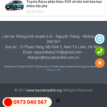
Toyota Raize phân khúc SUV cỡ nhỏ mới hứa hẹn
nhiều đột phá
20/09/2021
Liên hệ: Phòng kinh doanh ô tô - Nguyễn Thắng - Mobile: 0973
040 567
Địa chỉ : 15 Phạm Hùng, Mỹ Đình 2, Nam Từ Liêm, Hà Nội -
Email: nguyenthang169@gmail.com -
thangnv@toyotamydinh.com.vn
Toyota vios | Toyota mỹ đình | Toyota camry | Toyota wigo | toyota my dinh | giá xe toyota |
Nha
hang hai san
© 2017
www.toyotamydinh.org
. All Rights Reserved
0973 040 567