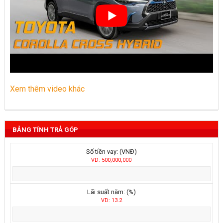
Xem thêm video khác
BẢNG TÍNH TRẢ GÓP
Số tiền vay: (VNĐ)
VD: 500,000,000
Lãi suất năm: (%)
VD: 13.2