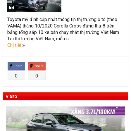
Toyota Việt Nam chính thức ra mắt Toyota Fortuner 2022 và
Land cruiser 2022 phiên bản mới
Toyota mỹ đình cập nhật thông tin thị trường ô tô (theo
VAMA) tháng 10/2020 Corolla Cross đứng thứ 8 trên
Toyota Raize phân khúc SUV cỡ nhỏ mới hứa hẹn nhiều đột
bảng tổng sắp 10 xe bán chạy nhất thị trường Việt Nam
phá
Tại thị trường Việt Nam, mẫu s...
Chi tiết
“Bật mí” những thay đổi của Toyota Land Cruiser 2021 vừa
được ra mắt tại Việt Nam
Share
Share
Những dòng xe Toyota đang phổ biến nhất trên thị trường
0
0
Việt Nam hiện nay.
Lựa chọn Toyota Corolla Cross hay Mazda CX-5 trong phân
VIDEO
khúc C – SUV?
Những thay đổi trên dòng xe Vios 2022