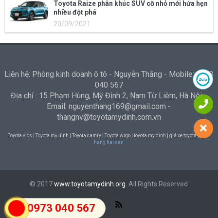
Toyota Raize phân khúc SUV cỡ nhỏ mới hứa hẹn
nhiều đột phá
20/09/2021
Liên hệ: Phòng kinh doanh ô tô - Nguyễn Thắng - Mobile: 0973
040 567
Địa chỉ : 15 Phạm Hùng, Mỹ Đình 2, Nam Từ Liêm, Hà Nội -
Email: nguyenthang169@gmail.com -
thangnv@toyotamydinh.com.vn
Toyota vios | Toyota mỹ đình | Toyota camry | Toyota wigo | toyota my dinh | giá xe toyota |
Nha
hang hai san
© 2017
www.toyotamydinh.org
. All Rights Reserved
0973 040 567