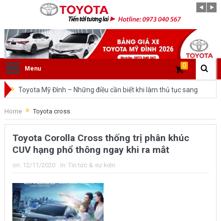
0
Menu
Toyota Mỹ Đình – Những điều cần biết khi làm thủ tục sang
tên ô tô trong cùng tỉnh.
Home
Toyota cross
So sánh Toyota Veloz Cross và Toyota Innova: Nên chọn xe
Toyota Corolla Cross thống trị phân khúc
nào?
CUV hạng phổ thông ngay khi ra mắt
Đánh giá tổng quan về xe Toyota Veloz Cross 2022 HOT
on:
12/11/2020
In:
Tin tức & sự kiện
nhất trên thị trường.
Những dòng xe của Toyota đang chiếm lĩnh tại thị trường
Việt Nam?