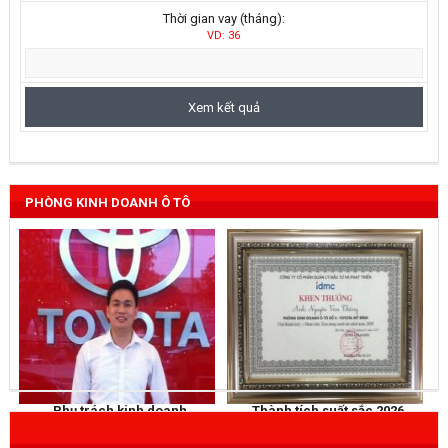
Thời gian vay (tháng):
VD: 36
PHÒNG KINH DOANH Ô TÔ
Phụ trách kinh doanh
Thành tích suất sắc 2026
NGUYỄN THẮNG
KHEN THƯỞNG
Mobile
: 0973 040 567