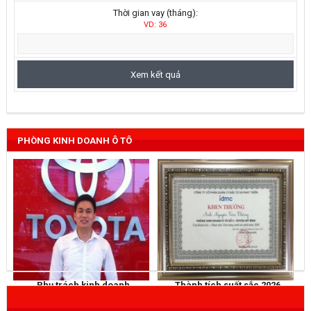
Thời gian vay (tháng):
VD: 36
PHÒNG KINH DOANH Ô TÔ
Phụ trách kinh doanh
Thành tích suất sắc 2026
NGUYỄN THẮNG
KHEN THƯỞNG
Mobile
: 0973 040 567