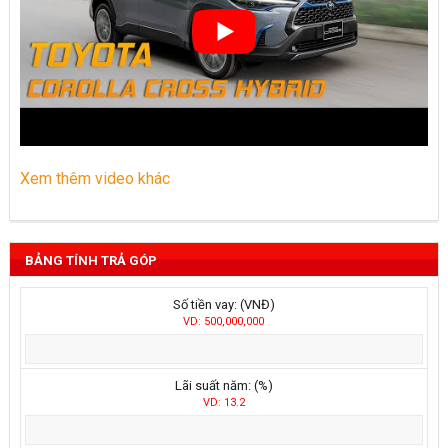
Xem thêm video khác
BẢNG TÍNH TRẢ GÓP
Số tiền vay: (VNĐ)
VD: 500,000,000
Lãi suất năm: (%)
VD: 13.2