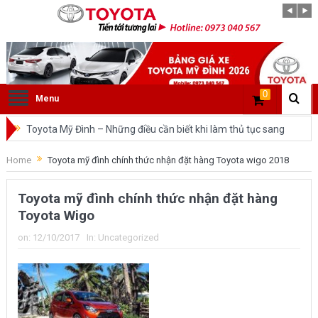
0
Menu
Toyota Mỹ Đình – Những điều cần biết khi làm thủ tục sang
tên ô tô trong cùng tỉnh.
Home
Toyota mỹ đình chính thức nhận đặt hàng Toyota wigo 2018
So sánh Toyota Veloz Cross và Toyota Innova: Nên chọn xe
Toyota mỹ đình chính thức nhận đặt hàng
nào?
Toyota Wigo
Đánh giá tổng quan về xe Toyota Veloz Cross 2022 HOT
on:
12/10/2017
In:
Uncategorized
nhất trên thị trường.
Những dòng xe của Toyota đang chiếm lĩnh tại thị trường
Việt Nam?