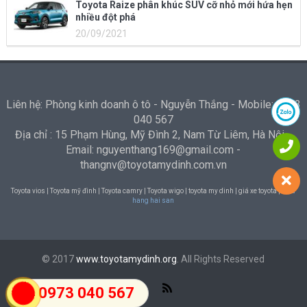
Toyota Raize phân khúc SUV cỡ nhỏ mới hứa hẹn
nhiều đột phá
20/09/2021
Liên hệ: Phòng kinh doanh ô tô - Nguyễn Thắng - Mobile: 0973
040 567
Địa chỉ : 15 Phạm Hùng, Mỹ Đình 2, Nam Từ Liêm, Hà Nội -
Email: nguyenthang169@gmail.com -
thangnv@toyotamydinh.com.vn
Toyota vios | Toyota mỹ đình | Toyota camry | Toyota wigo | toyota my dinh | giá xe toyota |
Nha
hang hai san
© 2017
www.toyotamydinh.org
. All Rights Reserved
0973 040 567