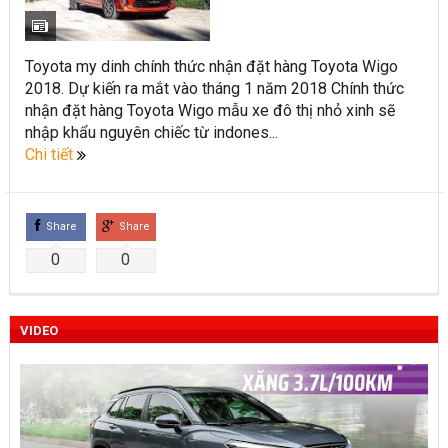
Toyota Việt Nam chính thức ra mắt Toyota Fortuner 2022 và
Land cruiser 2022 phiên bản mới
Toyota my dinh chính thức nhận đặt hàng Toyota Wigo
2018. Dự kiến ra mắt vào tháng 1 năm 2018 Chính thức
Toyota Raize phân khúc SUV cỡ nhỏ mới hứa hẹn nhiều đột
nhận đặt hàng Toyota Wigo mẫu xe đô thị nhỏ xinh sẽ
phá
nhập khẩu nguyên chiếc từ indones...
Chi tiết
“Bật mí” những thay đổi của Toyota Land Cruiser 2021 vừa
được ra mắt tại Việt Nam
Share
Share
Những dòng xe Toyota đang phổ biến nhất trên thị trường
0
0
Việt Nam hiện nay.
Lựa chọn Toyota Corolla Cross hay Mazda CX-5 trong phân
VIDEO
khúc C – SUV?
Những thay đổi trên dòng xe Vios 2022