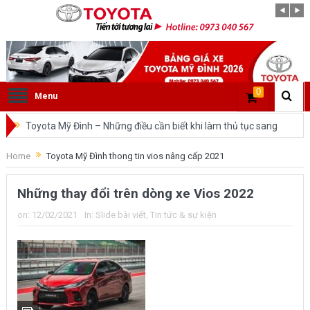
0
Menu
Toyota Mỹ Đình – Những điều cần biết khi làm thủ tục sang
tên ô tô trong cùng tỉnh.
Home
Toyota Mỹ Đình thong tin vios nâng cấp 2021
So sánh Toyota Veloz Cross và Toyota Innova: Nên chọn xe
Những thay đổi trên dòng xe Vios 2022
nào?
on:
12/02/2021
In:
Slide bài viết
,
Tin tức & sự kiện
Đánh giá tổng quan về xe Toyota Veloz Cross 2022 HOT
nhất trên thị trường.
Những dòng xe của Toyota đang chiếm lĩnh tại thị trường
Việt Nam?