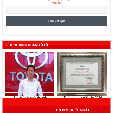
VD: 36
PHÒNG KINH DOANH Ô TÔ
Phụ trách kinh doanh
Thành tích suất sắc 2026
NGUYỄN THẮNG
KHEN THƯỞNG
Mobile
: 0973 040 567
TIN XEM NHIỀU NHẤT