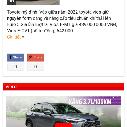
Toyota Việt Nam chính thức ra mắt Toyota Fortuner 2022 và
Toyota mỹ đình Vào giữa năm 2022 toyota vios giữ
Land cruiser 2022 phiên bản mới
nguyên form dáng và nâng cấp tiêu chuẩn khí thải lên
Euro 5 Giá lần lượt là: Vios E-MT giá 489.000.0000 VNĐ,
Toyota Raize phân khúc SUV cỡ nhỏ mới hứa hẹn nhiều đột
Vios E-CVT (số tự động) 542.000...
Chi tiết
phá
“Bật mí” những thay đổi của Toyota Land Cruiser 2021 vừa
được ra mắt tại Việt Nam
Share
Share
0
0
Những dòng xe Toyota đang phổ biến nhất trên thị trường
Việt Nam hiện nay.
VIDEO
Lựa chọn Toyota Corolla Cross hay Mazda CX-5 trong phân
khúc C – SUV?
Những thay đổi trên dòng xe Vios 2022