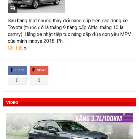
Toyota Việt Nam chính thức ra mắt Toyota Fortuner 2022 và
Land cruiser 2022 phiên bản mới
Sau hàng loạt những thay đổi nâng cấp trên các dòng xe
Toyota (trước đó là tháng 9 nâng cấp Altis, tháng 10 là
Toyota Raize phân khúc SUV cỡ nhỏ mới hứa hẹn nhiều đột
camry). Hãng xe nhật tiếp tục nâng cấp đứa con yêu MPV
phá
của mình innova 2018. Ph...
Chi tiết
“Bật mí” những thay đổi của Toyota Land Cruiser 2021 vừa
được ra mắt tại Việt Nam
Share
Share
Những dòng xe Toyota đang phổ biến nhất trên thị trường
0
0
Việt Nam hiện nay.
Lựa chọn Toyota Corolla Cross hay Mazda CX-5 trong phân
VIDEO
khúc C – SUV?
Những thay đổi trên dòng xe Vios 2022