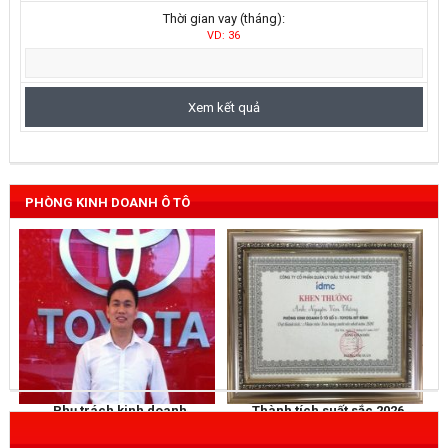
Thời gian vay (tháng):
VD: 36
PHÒNG KINH DOANH Ô TÔ
Phụ trách kinh doanh
Thành tích suất sắc 2026
NGUYỄN THẮNG
KHEN THƯỞNG
Mobile
: 0973 040 567