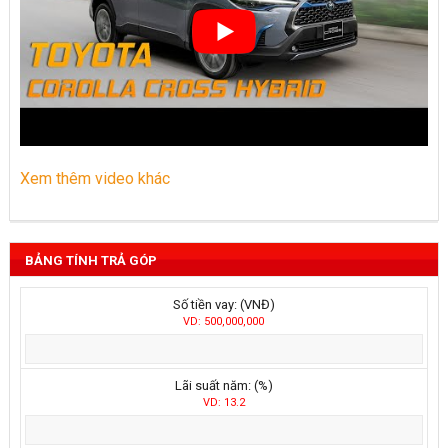
Xem thêm video khác
BẢNG TÍNH TRẢ GÓP
Số tiền vay: (VNĐ)
VD: 500,000,000
Lãi suất năm: (%)
VD: 13.2