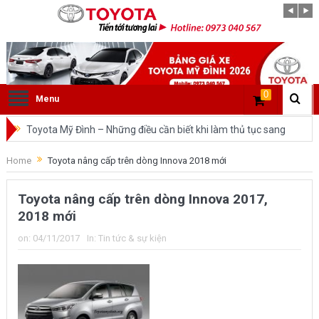
0
Menu
Toyota Mỹ Đình – Những điều cần biết khi làm thủ tục sang
tên ô tô trong cùng tỉnh.
Home
Toyota nâng cấp trên dòng Innova 2018 mới
So sánh Toyota Veloz Cross và Toyota Innova: Nên chọn xe
Toyota nâng cấp trên dòng Innova 2017,
nào?
2018 mới
Đánh giá tổng quan về xe Toyota Veloz Cross 2022 HOT
on:
04/11/2017
In:
Tin tức & sự kiện
nhất trên thị trường.
Những dòng xe của Toyota đang chiếm lĩnh tại thị trường
Việt Nam?