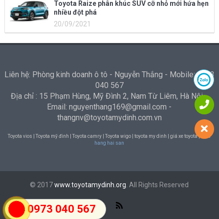
Toyota Raize phân khúc SUV cỡ nhỏ mới hứa hẹn
nhiều đột phá
20/09/2021
Liên hệ: Phòng kinh doanh ô tô - Nguyễn Thắng - Mobile: 0973
040 567
Địa chỉ : 15 Phạm Hùng, Mỹ Đình 2, Nam Từ Liêm, Hà Nội -
Email: nguyenthang169@gmail.com -
thangnv@toyotamydinh.com.vn
Toyota vios | Toyota mỹ đình | Toyota camry | Toyota wigo | toyota my dinh | giá xe toyota |
Nha
hang hai san
© 2017
www.toyotamydinh.org
. All Rights Reserved
0973 040 567