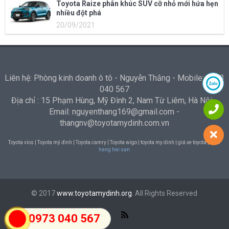
Toyota Raize phân khúc SUV cỡ nhỏ mới hứa hẹn
nhiều đột phá
20/09/2021
Liên hệ: Phòng kinh doanh ô tô - Nguyễn Thắng - Mobile: 0973
040 567
Địa chỉ : 15 Phạm Hùng, Mỹ Đình 2, Nam Từ Liêm, Hà Nội -
Email: nguyenthang169@gmail.com -
thangnv@toyotamydinh.com.vn
Toyota vios | Toyota mỹ đình | Toyota camry | Toyota wigo | toyota my dinh | giá xe toyota |
Nha
hang hai san
© 2017
www.toyotamydinh.org
. All Rights Reserved
0973 040 567