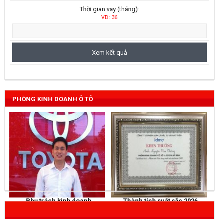
Thời gian vay (tháng):
VD: 36
PHÒNG KINH DOANH Ô TÔ
Phụ trách kinh doanh
Thành tích suất sắc 2026
NGUYỄN THẮNG
KHEN THƯỞNG
Mobile
: 0973 040 567