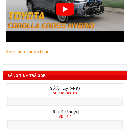
Xem thêm video khác
BẢNG TÍNH TRẢ GÓP
Số tiền vay: (VNĐ)
VD: 500,000,000
Lãi suất năm: (%)
VD: 13.2