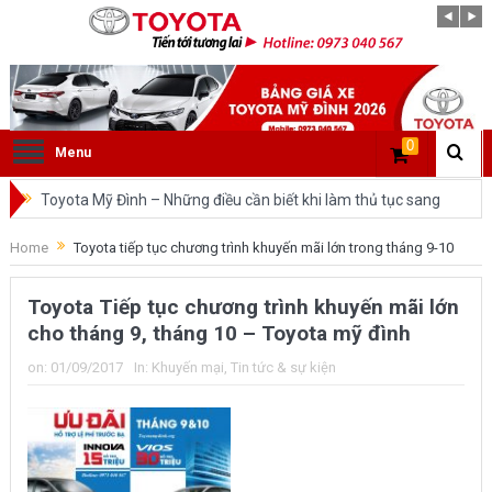
0
Menu
Toyota Mỹ Đình – Những điều cần biết khi làm thủ tục sang
tên ô tô trong cùng tỉnh.
Home
Toyota tiếp tục chương trình khuyến mãi lớn trong tháng 9-10
So sánh Toyota Veloz Cross và Toyota Innova: Nên chọn xe
Toyota Tiếp tục chương trình khuyến mãi lớn
nào?
cho tháng 9, tháng 10 – Toyota mỹ đình
Đánh giá tổng quan về xe Toyota Veloz Cross 2022 HOT
on:
01/09/2017
In:
Khuyến mại
,
Tin tức & sự kiện
nhất trên thị trường.
Những dòng xe của Toyota đang chiếm lĩnh tại thị trường
Việt Nam?