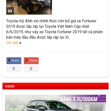
Toyota Việt Nam chính thức ra mắt Toyota Fortuner 2022 và
Land cruiser 2022 phiên bản mới
Toyota mỹ đình xin chính thức côn bố giá xe Fortuner
Toyota Raize phân khúc SUV cỡ nhỏ mới hứa hẹn nhiều đột
2019 được lắp ráp tại Toyota Việt Nam Cập nhật
6/6/2019, như vậy xe Toyota Fortuner 2019 tất cả phiên
phá
bản máy dầu đều được lắp ráp tại Vi...
“Bật mí” những thay đổi của Toyota Land Cruiser 2021 vừa
Chi tiết
được ra mắt tại Việt Nam
Những dòng xe Toyota đang phổ biến nhất trên thị trường
Share
Share
Việt Nam hiện nay.
0
0
Lựa chọn Toyota Corolla Cross hay Mazda CX-5 trong phân
khúc C – SUV?
VIDEO
Những thay đổi trên dòng xe Vios 2022