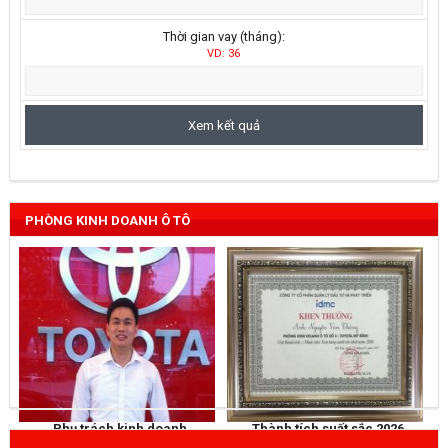
Thời gian vay (tháng):
VD: 36
PHÒNG KINH DOANH Ô TÔ
Phụ trách kinh doanh
Thành tích suất sắc 2026
NGUYỄN THẮNG
KHEN THƯỞNG