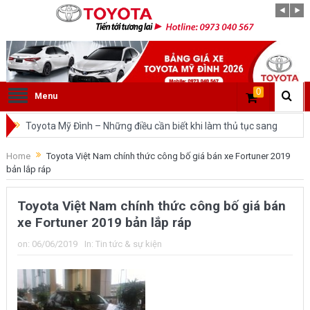
0
Menu
Toyota Mỹ Đình – Những điều cần biết khi làm thủ tục sang
tên ô tô trong cùng tỉnh.
Home
Toyota Việt Nam chính thức công bố giá bán xe Fortuner 2019
bản lắp ráp
So sánh Toyota Veloz Cross và Toyota Innova: Nên chọn xe
nào?
Toyota Việt Nam chính thức công bố giá bán
xe Fortuner 2019 bản lắp ráp
Đánh giá tổng quan về xe Toyota Veloz Cross 2022 HOT
on:
06/06/2019
In:
Tin tức & sự kiện
nhất trên thị trường.
Những dòng xe của Toyota đang chiếm lĩnh tại thị trường
Việt Nam?