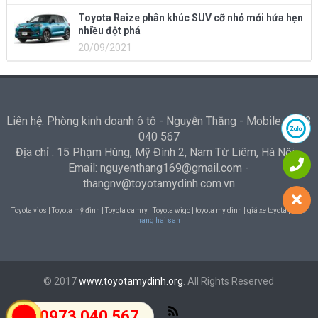
Toyota Raize phân khúc SUV cỡ nhỏ mới hứa hẹn
nhiều đột phá
20/09/2021
Liên hệ: Phòng kinh doanh ô tô - Nguyễn Thắng - Mobile: 0973
040 567
Địa chỉ : 15 Phạm Hùng, Mỹ Đình 2, Nam Từ Liêm, Hà Nội -
Email: nguyenthang169@gmail.com -
thangnv@toyotamydinh.com.vn
Toyota vios | Toyota mỹ đình | Toyota camry | Toyota wigo | toyota my dinh | giá xe toyota |
Nha
hang hai san
© 2017
www.toyotamydinh.org
. All Rights Reserved
0973 040 567