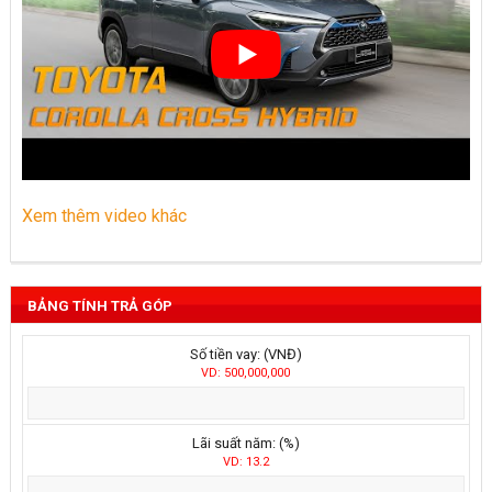
Xem thêm video khác
BẢNG TÍNH TRẢ GÓP
Số tiền vay: (VNĐ)
VD: 500,000,000
Lãi suất năm: (%)
VD: 13.2