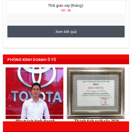
Thời gian vay (tháng):
VD: 36
PHÒNG KINH DOANH Ô TÔ
Phụ trách kinh doanh
Thành tích suất sắc 2026
NGUYỄN THẮNG
KHEN THƯỞNG
Mobile
: 0973 040 567