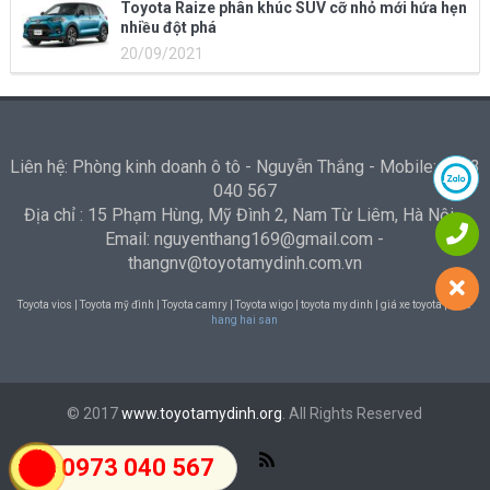
Toyota Raize phân khúc SUV cỡ nhỏ mới hứa hẹn
nhiều đột phá
20/09/2021
Liên hệ: Phòng kinh doanh ô tô - Nguyễn Thắng - Mobile: 0973
040 567
Địa chỉ : 15 Phạm Hùng, Mỹ Đình 2, Nam Từ Liêm, Hà Nội -
Email: nguyenthang169@gmail.com -
thangnv@toyotamydinh.com.vn
Toyota vios | Toyota mỹ đình | Toyota camry | Toyota wigo | toyota my dinh | giá xe toyota |
Nha
hang hai san
© 2017
www.toyotamydinh.org
. All Rights Reserved
0973 040 567