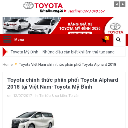
0
Menu
Toyota Mỹ Đình – Những điều cần biết khi làm thủ tục sang
tên ô tô trong cùng tỉnh.
Home
Toyota Việt Nam chính thức phân phối Toyota Alphard 2018
So sánh Toyota Veloz Cross và Toyota Innova: Nên chọn xe
Toyota chính thức phân phối Toyota Alphard
nào?
2018 tại Việt Nam-Toyota Mỹ Đình
Đánh giá tổng quan về xe Toyota Veloz Cross 2022 HOT
on:
12/07/2017
In:
Tin tức & sự kiện
,
Tư vấn
nhất trên thị trường.
Những dòng xe của Toyota đang chiếm lĩnh tại thị trường
Việt Nam?