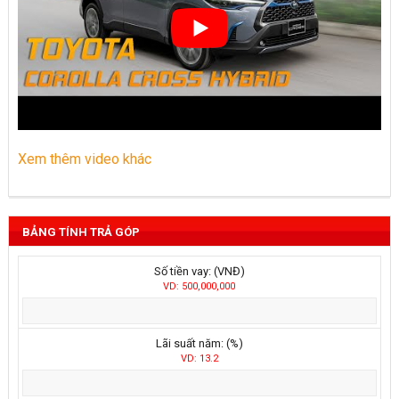
Xem thêm video khác
BẢNG TÍNH TRẢ GÓP
Số tiền vay: (VNĐ)
VD: 500,000,000
Lãi suất năm: (%)
VD: 13.2