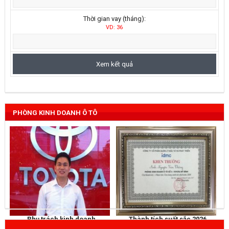
Thời gian vay (tháng):
VD: 36
PHÒNG KINH DOANH Ô TÔ
Phụ trách kinh doanh
Thành tích suất sắc 2026
NGUYỄN THẮNG
KHEN THƯỞNG