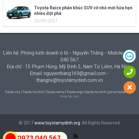
Toyota Raize phân khúc SUV cỡ nhỏ mới hứa hẹn
nhiều đột phá
20/09/2021
Liên hệ: Phòng kinh doanh ô tô - Nguyễn Thắng - Mobile: 0973
040 567
Địa chỉ : 15 Phạm Hùng, Mỹ Đình 2, Nam Từ Liêm, Hà Nội -
Email: nguyenthang169@gmail.com -
thangnv@toyotamydinh.com.vn
Toyota vios | Toyota mỹ đình | Toyota camry | Toyota wigo | toyota my dinh | giá xe toyota |
Nha
hang hai san
© 2017
www.toyotamydinh.org
. All Rights Reserved
0973 040 567