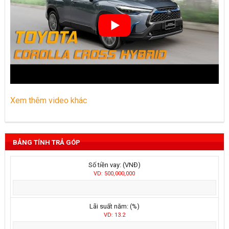
Xem thêm video khác
BẢNG TÍNH TRẢ GÓP
Số tiền vay: (VNĐ)
VD: 500,000,000
Lãi suất năm: (%)
VD: 13.2