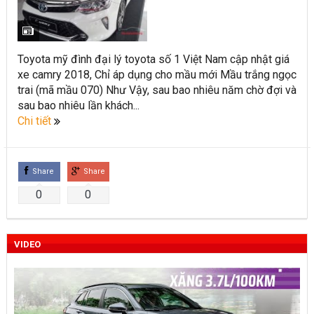
Toyota Việt Nam chính thức ra mắt Toyota Fortuner 2022 và
Land cruiser 2022 phiên bản mới
Toyota mỹ đình đại lý toyota số 1 Việt Nam cập nhật giá
Toyota Raize phân khúc SUV cỡ nhỏ mới hứa hẹn nhiều đột
xe camry 2018, Chỉ áp dụng cho mầu mới Mầu trắng ngọc
trai (mã mầu 070) Như Vậy, sau bao nhiêu năm chờ đợi và
phá
sau bao nhiêu lần khách...
“Bật mí” những thay đổi của Toyota Land Cruiser 2021 vừa
Chi tiết
được ra mắt tại Việt Nam
Những dòng xe Toyota đang phổ biến nhất trên thị trường
Share
Share
Việt Nam hiện nay.
0
0
Lựa chọn Toyota Corolla Cross hay Mazda CX-5 trong phân
khúc C – SUV?
VIDEO
Những thay đổi trên dòng xe Vios 2022