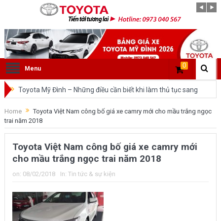
0
Menu
Toyota Mỹ Đình – Những điều cần biết khi làm thủ tục sang
tên ô tô trong cùng tỉnh.
Home
Toyota Việt Nam công bố giá xe camry mới cho mầu trắng ngọc
trai năm 2018
So sánh Toyota Veloz Cross và Toyota Innova: Nên chọn xe
nào?
Toyota Việt Nam công bố giá xe camry mới
cho mầu trắng ngọc trai năm 2018
Đánh giá tổng quan về xe Toyota Veloz Cross 2022 HOT
on:
08/02/2018
In:
Tin tức & sự kiện
nhất trên thị trường.
Những dòng xe của Toyota đang chiếm lĩnh tại thị trường
Việt Nam?