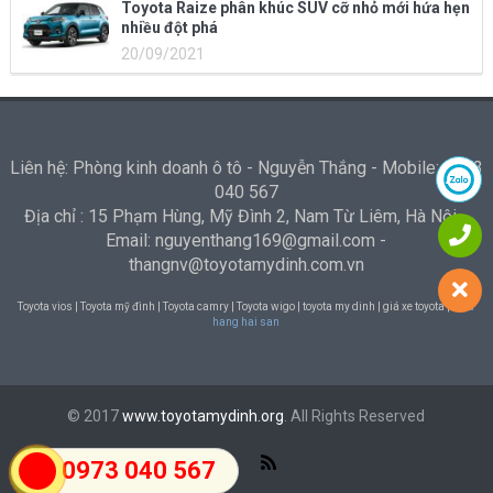
Toyota Raize phân khúc SUV cỡ nhỏ mới hứa hẹn
nhiều đột phá
20/09/2021
Liên hệ: Phòng kinh doanh ô tô - Nguyễn Thắng - Mobile: 0973
040 567
Địa chỉ : 15 Phạm Hùng, Mỹ Đình 2, Nam Từ Liêm, Hà Nội -
Email: nguyenthang169@gmail.com -
thangnv@toyotamydinh.com.vn
Toyota vios | Toyota mỹ đình | Toyota camry | Toyota wigo | toyota my dinh | giá xe toyota |
Nha
hang hai san
© 2017
www.toyotamydinh.org
. All Rights Reserved
0973 040 567