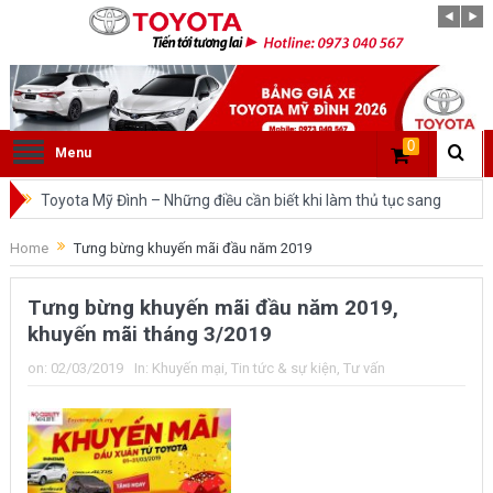
0
Menu
Toyota Mỹ Đình – Những điều cần biết khi làm thủ tục sang
tên ô tô trong cùng tỉnh.
Home
Tưng bừng khuyến mãi đầu năm 2019
So sánh Toyota Veloz Cross và Toyota Innova: Nên chọn xe
Tưng bừng khuyến mãi đầu năm 2019,
nào?
khuyến mãi tháng 3/2019
Đánh giá tổng quan về xe Toyota Veloz Cross 2022 HOT
on:
02/03/2019
In:
Khuyến mại
,
Tin tức & sự kiện
,
Tư vấn
nhất trên thị trường.
Những dòng xe của Toyota đang chiếm lĩnh tại thị trường
Việt Nam?