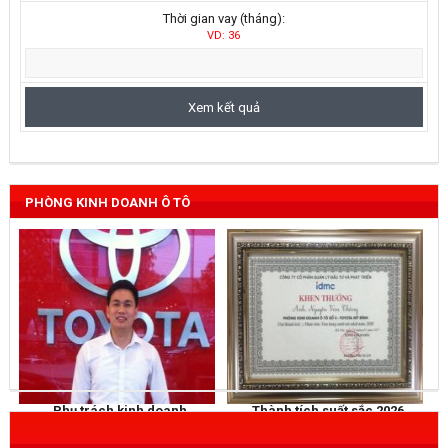
Thời gian vay (tháng):
VD: 36
PHÒNG KINH DOANH Ô TÔ
Phụ trách kinh doanh
Thành tích suất sắc 2026
NGUYỄN THẮNG
KHEN THƯỞNG
Mobile
: 0973 040 567