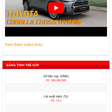
Xem thêm video khác
BẢNG TÍNH TRẢ GÓP
Số tiền vay: (VNĐ)
VD: 500,000,000
Lãi suất năm: (%)
VD: 13.2