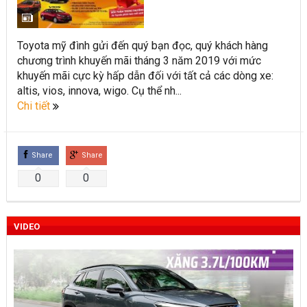
Toyota Việt Nam chính thức ra mắt Toyota Fortuner 2022 và
Land cruiser 2022 phiên bản mới
Toyota mỹ đình gửi đến quý bạn đọc, quý khách hàng
chương trình khuyến mãi tháng 3 năm 2019 với mức
Toyota Raize phân khúc SUV cỡ nhỏ mới hứa hẹn nhiều đột
khuyến mãi cực kỳ hấp dẫn đối với tất cả các dòng xe:
phá
altis, vios, innova, wigo. Cụ thể nh...
Chi tiết
“Bật mí” những thay đổi của Toyota Land Cruiser 2021 vừa
được ra mắt tại Việt Nam
Share
Share
Những dòng xe Toyota đang phổ biến nhất trên thị trường
0
0
Việt Nam hiện nay.
Lựa chọn Toyota Corolla Cross hay Mazda CX-5 trong phân
VIDEO
khúc C – SUV?
Những thay đổi trên dòng xe Vios 2022