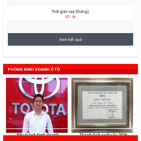
Thời gian vay (tháng):
VD: 36
PHÒNG KINH DOANH Ô TÔ
Phụ trách kinh doanh
Thành tích suất sắc 2026
NGUYỄN THẮNG
KHEN THƯỞNG