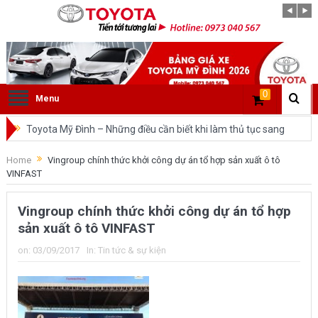
0
Menu
Toyota Mỹ Đình – Những điều cần biết khi làm thủ tục sang
tên ô tô trong cùng tỉnh.
Home
Vingroup chính thức khởi công dự án tổ hợp sản xuất ô tô
VINFAST
So sánh Toyota Veloz Cross và Toyota Innova: Nên chọn xe
nào?
Vingroup chính thức khởi công dự án tổ hợp
sản xuất ô tô VINFAST
Đánh giá tổng quan về xe Toyota Veloz Cross 2022 HOT
on:
03/09/2017
In:
Tin tức & sự kiện
nhất trên thị trường.
Những dòng xe của Toyota đang chiếm lĩnh tại thị trường
Việt Nam?