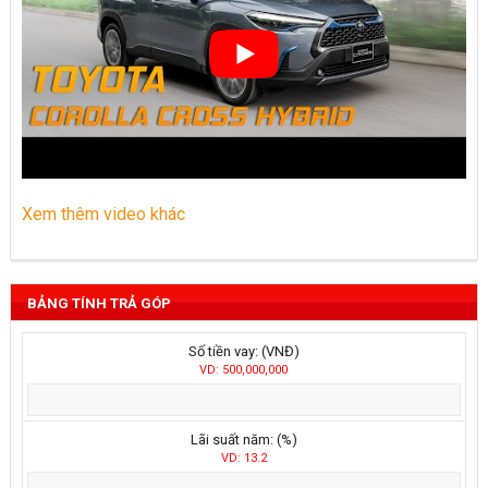
Xem thêm video khác
BẢNG TÍNH TRẢ GÓP
Số tiền vay: (VNĐ)
VD: 500,000,000
Lãi suất năm: (%)
VD: 13.2