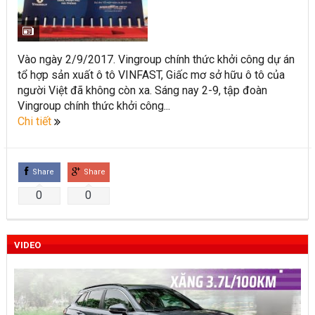
Toyota Việt Nam chính thức ra mắt Toyota Fortuner 2022 và
Land cruiser 2022 phiên bản mới
Vào ngày 2/9/2017. Vingroup chính thức khởi công dự án
Toyota Raize phân khúc SUV cỡ nhỏ mới hứa hẹn nhiều đột
tổ hợp sản xuất ô tô VINFAST, Giấc mơ sở hữu ô tô của
người Việt đã không còn xa. Sáng nay 2-9, tập đoàn
phá
Vingroup chính thức khởi công...
“Bật mí” những thay đổi của Toyota Land Cruiser 2021 vừa
Chi tiết
được ra mắt tại Việt Nam
Những dòng xe Toyota đang phổ biến nhất trên thị trường
Share
Share
Việt Nam hiện nay.
0
0
Lựa chọn Toyota Corolla Cross hay Mazda CX-5 trong phân
khúc C – SUV?
VIDEO
Những thay đổi trên dòng xe Vios 2022