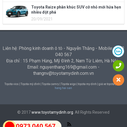
Toyota Raize phân khúc SUV cỡ nhỏ mới hứa hẹn
nhiều đột phá
20/09/2021
Liên hệ: Phòng kinh doanh ô tô - Nguyễn Thắng - Mobile: 0973
040 567
Địa chỉ : 15 Phạm Hùng, Mỹ Đình 2, Nam Từ Liêm, Hà Nội -
Email: nguyenthang169@gmail.com -
thangnv@toyotamydinh.com.vn
Toyota vios | Toyota mỹ đình | Toyota camry | Toyota wigo | toyota my dinh | giá xe toyota |
Nha
hang hai san
© 2017
www.toyotamydinh.org
. All Rights Reserved
0973 040 567