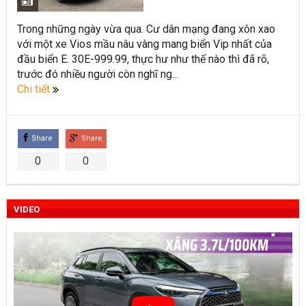
Toyota Việt Nam chính thức ra mắt Toyota Fortuner 2022 và
Trong những ngày vừa qua. Cư dân mạng đang xôn xao
Land cruiser 2022 phiên bản mới
với một xe Vios mầu nâu vàng mang biển Vip nhất của
đầu biển E. 30E-999.99, thực hư như thế nào thì đã rõ,
Toyota Raize phân khúc SUV cỡ nhỏ mới hứa hẹn nhiều đột
trước đó nhiều người còn nghĩ ng...
Chi tiết
phá
“Bật mí” những thay đổi của Toyota Land Cruiser 2021 vừa
được ra mắt tại Việt Nam
Share
Share
0
0
Những dòng xe Toyota đang phổ biến nhất trên thị trường
Việt Nam hiện nay.
VIDEO
Lựa chọn Toyota Corolla Cross hay Mazda CX-5 trong phân
khúc C – SUV?
Những thay đổi trên dòng xe Vios 2022