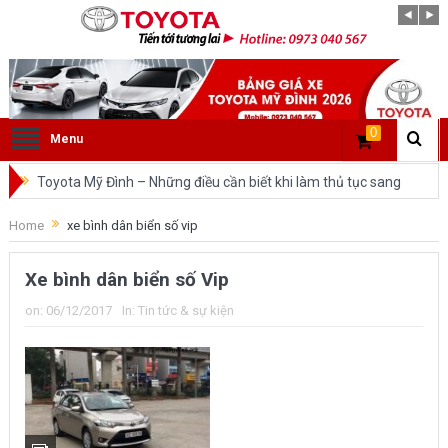
0
Menu
Toyota Mỹ Đình – Những điều cần biết khi làm thủ tục sang
tên ô tô trong cùng tỉnh.
Home
xe bình dân biển số vip
So sánh Toyota Veloz Cross và Toyota Innova: Nên chọn xe
Xe bình dân biển số Vip
nào?
on:
06/12/2017
In:
Tin tức & sự kiện
Đánh giá tổng quan về xe Toyota Veloz Cross 2022 HOT
nhất trên thị trường.
Những dòng xe của Toyota đang chiếm lĩnh tại thị trường
Việt Nam?