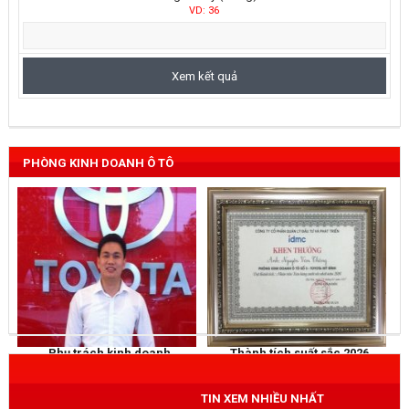
VD: 36
PHÒNG KINH DOANH Ô TÔ
Phụ trách kinh doanh
Thành tích suất sắc 2026
NGUYỄN THẮNG
KHEN THƯỞNG
Mobile
: 0973 040 567
TIN XEM NHIỀU NHẤT