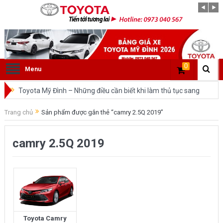
0
Menu
Toyota Mỹ Đình – Những điều cần biết khi làm thủ tục sang
tên ô tô trong cùng tỉnh.
Trang chủ
Sản phẩm được gắn thẻ “camry 2.5Q 2019”
So sánh Toyota Veloz Cross và Toyota Innova: Nên chọn xe
camry 2.5Q 2019
nào?
Đánh giá tổng quan về xe Toyota Veloz Cross 2022 HOT
nhất trên thị trường.
Những dòng xe của Toyota đang chiếm lĩnh tại thị trường
Việt Nam?
Toyota Camry