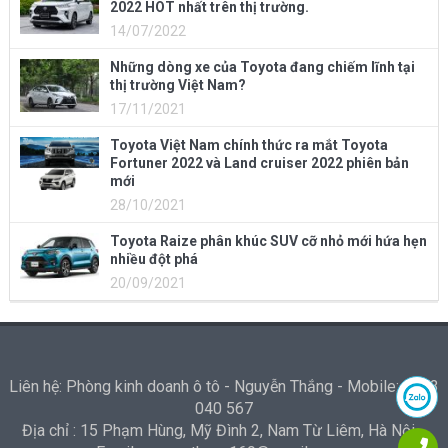
2022 HOT nhất trên thị trường.
14/07/2022
Những dòng xe của Toyota đang chiếm lĩnh tại
thị trường Việt Nam?
17/11/2021
Toyota Việt Nam chính thức ra mắt Toyota
Fortuner 2022 và Land cruiser 2022 phiên bản
mới
28/10/2021
Toyota Raize phân khúc SUV cỡ nhỏ mới hứa hẹn
nhiều đột phá
20/09/2021
Liên hệ: Phòng kinh doanh ô tô - Nguyễn Thắng - Mobile: 0973
040 567
Địa chỉ : 15 Phạm Hùng, Mỹ Đình 2, Nam Từ Liêm, Hà Nội -