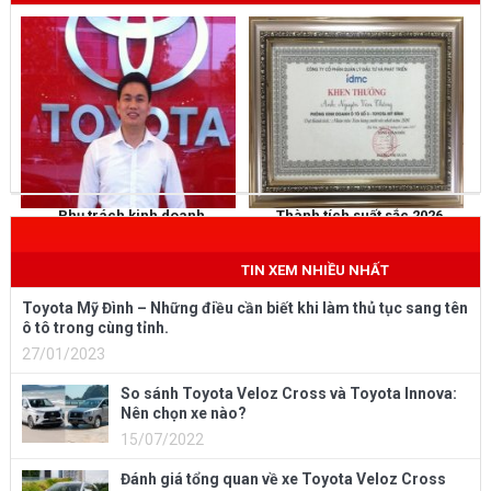
Phụ trách kinh doanh
Thành tích suất sắc 2026
NGUYỄN THẮNG
KHEN THƯỞNG
Mobile
: 0973 040 567
TIN XEM NHIỀU NHẤT
Toyota Mỹ Đình – Những điều cần biết khi làm thủ tục sang tên
ô tô trong cùng tỉnh.
27/01/2023
So sánh Toyota Veloz Cross và Toyota Innova:
Nên chọn xe nào?
15/07/2022
Đánh giá tổng quan về xe Toyota Veloz Cross