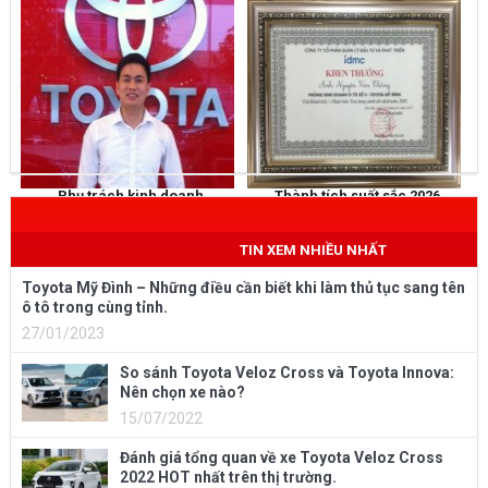
Phụ trách kinh doanh
Thành tích suất sắc 2026
NGUYỄN THẮNG
KHEN THƯỞNG
Mobile
: 0973 040 567
TIN XEM NHIỀU NHẤT
Toyota Mỹ Đình – Những điều cần biết khi làm thủ tục sang tên
ô tô trong cùng tỉnh.
27/01/2023
So sánh Toyota Veloz Cross và Toyota Innova:
Nên chọn xe nào?
15/07/2022
Đánh giá tổng quan về xe Toyota Veloz Cross
2022 HOT nhất trên thị trường.