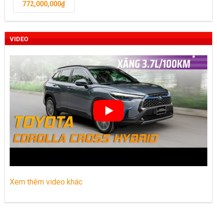
772,000,000
₫
Toyota Việt Nam chính thức ra mắt Toyota Fortuner 2022 và
Land cruiser 2022 phiên bản mới
VIDEO
Toyota Raize phân khúc SUV cỡ nhỏ mới hứa hẹn nhiều đột
phá
“Bật mí” những thay đổi của Toyota Land Cruiser 2021 vừa
được ra mắt tại Việt Nam
Những dòng xe Toyota đang phổ biến nhất trên thị trường
Việt Nam hiện nay.
Lựa chọn Toyota Corolla Cross hay Mazda CX-5 trong phân
khúc C – SUV?
Xem thêm video khác
Những thay đổi trên dòng xe Vios 2022