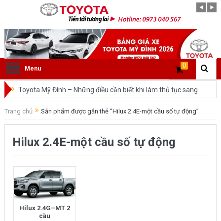
0
Menu
Toyota Mỹ Đình – Những điều cần biết khi làm thủ tục sang
tên ô tô trong cùng tỉnh.
Trang chủ
Sản phẩm được gắn thẻ “Hilux 2.4E-một cầu số tự động”
So sánh Toyota Veloz Cross và Toyota Innova: Nên chọn xe
Hilux 2.4E-một cầu số tự động
nào?
Đánh giá tổng quan về xe Toyota Veloz Cross 2022 HOT
nhất trên thị trường.
Những dòng xe của Toyota đang chiếm lĩnh tại thị trường
Hilux 2.4G–MT 2
Việt Nam?
cầu