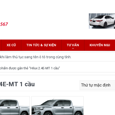
XE CŨ
TIN TỨC & SỰ KIỆN
TƯ VẤN
KHUYẾN MẠI
hi làm thủ tục sang tên ô tô trong cùng tỉnh.
 Innova: Nên chọn xe nào?
phẩm được gắn thẻ “Hilux 2.4E-MT 1 cầu”
z Cross 2022 HOT nhất trên thị trường.
.4E-MT 1 cầu
lĩnh tại thị trường Việt Nam?
yota Fortuner 2022 và Land cruiser 2022 phiên bản mới
ới hứa hẹn nhiều đột phá
and Cruiser 2021 vừa được ra mắt tại Việt Nam