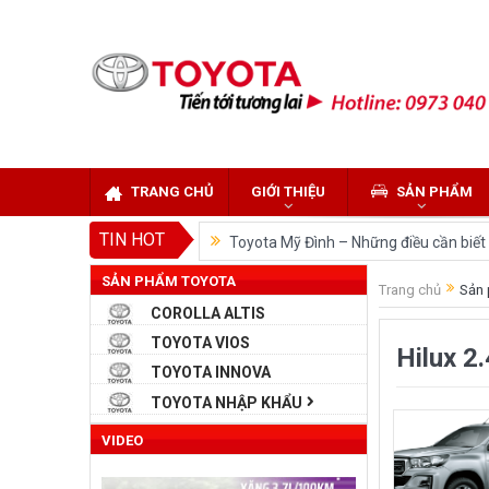
TRANG CHỦ
GIỚI THIỆU
SẢN PHẨM
TIN HOT
Toyota Mỹ Đình – Những điều cần biết k
SẢN PHẨM TOYOTA
So sánh Toyota Veloz Cross và Toyota
Trang chủ
Sản 
COROLLA ALTIS
Đánh giá tổng quan về xe Toyota Velo
TOYOTA VIOS
Hilux 2
Những dòng xe của Toyota đang chiếm 
TOYOTA INNOVA
Toyota Việt Nam chính thức ra mắt To
TOYOTA NHẬP KHẨU
Toyota Raize phân khúc SUV cỡ nhỏ m
VIDEO
“Bật mí” những thay đổi của Toyota L