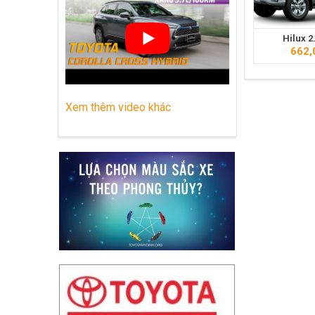
Những dòng xe Toyota đang phổ biến nh
Hilux 2
Lựa chọn Toyota Corolla Cross hay M
662,
Xem thêm video khác