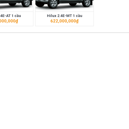
ất trên thị trường Việt Nam hiện nay.
.4E-AT 1 cầu
Hilux 2.4E-MT 1 cầu
azda CX-5 trong phân khúc C – SUV?
Những thay đổi trên dòng xe 
000,000
₫
622,000,000
₫