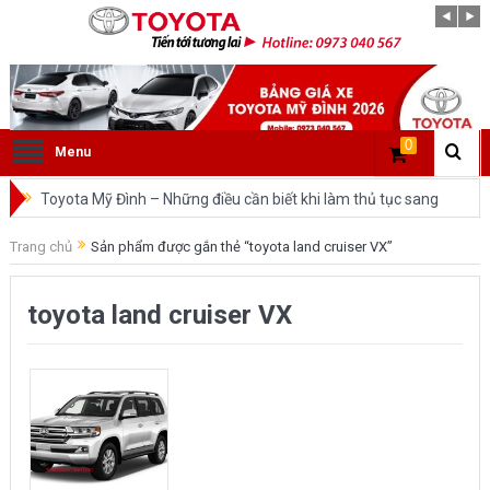
0
Menu
Toyota Mỹ Đình – Những điều cần biết khi làm thủ tục sang
tên ô tô trong cùng tỉnh.
Trang chủ
Sản phẩm được gắn thẻ “toyota land cruiser VX”
So sánh Toyota Veloz Cross và Toyota Innova: Nên chọn xe
toyota land cruiser VX
nào?
Đánh giá tổng quan về xe Toyota Veloz Cross 2022 HOT
nhất trên thị trường.
Những dòng xe của Toyota đang chiếm lĩnh tại thị trường
Việt Nam?