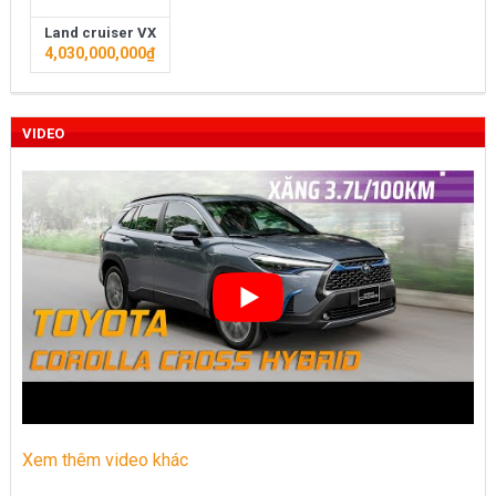
Toyota Việt Nam chính thức ra mắt Toyota Fortuner 2022 và
Land cruiser VX
4,030,000,000
₫
Land cruiser 2022 phiên bản mới
Toyota Raize phân khúc SUV cỡ nhỏ mới hứa hẹn nhiều đột
VIDEO
phá
“Bật mí” những thay đổi của Toyota Land Cruiser 2021 vừa
được ra mắt tại Việt Nam
Những dòng xe Toyota đang phổ biến nhất trên thị trường
Việt Nam hiện nay.
Lựa chọn Toyota Corolla Cross hay Mazda CX-5 trong phân
khúc C – SUV?
Những thay đổi trên dòng xe Vios 2022
Xem thêm video khác