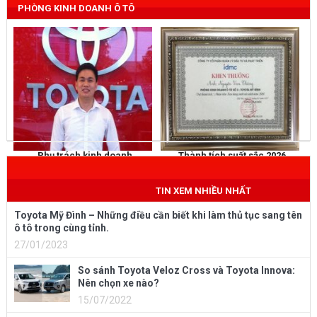
PHÒNG KINH DOANH Ô TÔ
Phụ trách kinh doanh
Thành tích suất sắc 2026
NGUYỄN THẮNG
KHEN THƯỞNG
Mobile
: 0973 040 567
TIN XEM NHIỀU NHẤT
Toyota Mỹ Đình – Những điều cần biết khi làm thủ tục sang tên
ô tô trong cùng tỉnh.
27/01/2023
So sánh Toyota Veloz Cross và Toyota Innova:
Nên chọn xe nào?
15/07/2022