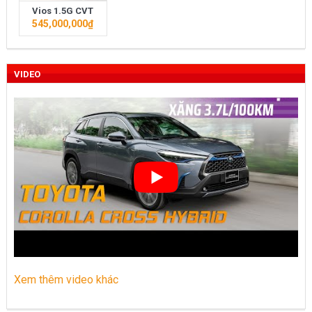
Vios 1.5G CVT
Toyota Việt Nam chính thức ra mắt Toyota Fortuner 2022 và
545,000,000
₫
Land cruiser 2022 phiên bản mới
Toyota Raize phân khúc SUV cỡ nhỏ mới hứa hẹn nhiều đột
VIDEO
phá
“Bật mí” những thay đổi của Toyota Land Cruiser 2021 vừa
được ra mắt tại Việt Nam
Những dòng xe Toyota đang phổ biến nhất trên thị trường
Việt Nam hiện nay.
Lựa chọn Toyota Corolla Cross hay Mazda CX-5 trong phân
khúc C – SUV?
Những thay đổi trên dòng xe Vios 2022
Xem thêm video khác