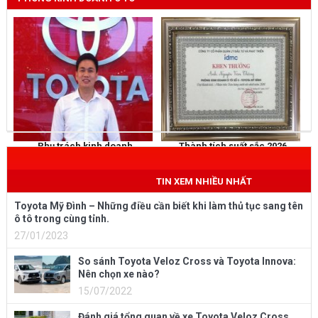
Phụ trách kinh doanh
Thành tích suất sắc 2026
NGUYỄN THẮNG
KHEN THƯỞNG
Mobile
: 0973 040 567
TIN XEM NHIỀU NHẤT
Toyota Mỹ Đình – Những điều cần biết khi làm thủ tục sang tên
ô tô trong cùng tỉnh.
27/01/2023
So sánh Toyota Veloz Cross và Toyota Innova:
Nên chọn xe nào?
15/07/2022
Đánh giá tổng quan về xe Toyota Veloz Cross