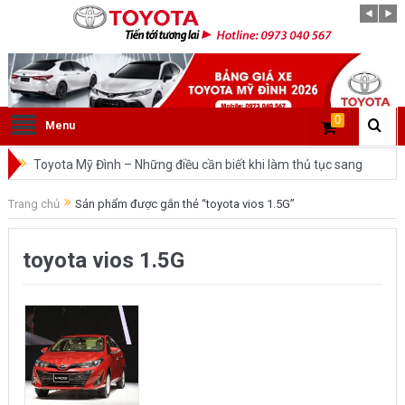
0
Menu
Toyota Mỹ Đình – Những điều cần biết khi làm thủ tục sang
tên ô tô trong cùng tỉnh.
Trang chủ
Sản phẩm được gắn thẻ “toyota vios 1.5G”
So sánh Toyota Veloz Cross và Toyota Innova: Nên chọn xe
toyota vios 1.5G
nào?
Đánh giá tổng quan về xe Toyota Veloz Cross 2022 HOT
nhất trên thị trường.
Những dòng xe của Toyota đang chiếm lĩnh tại thị trường
Việt Nam?