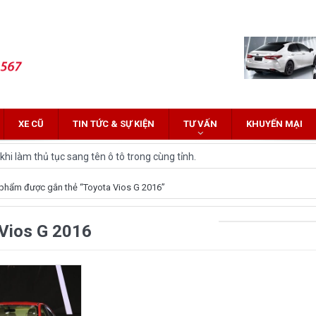
XE CŨ
TIN TỨC & SỰ KIỆN
TƯ VẤN
KHUYẾN MẠI
hi làm thủ tục sang tên ô tô trong cùng tỉnh.
 Innova: Nên chọn xe nào?
phẩm được gắn thẻ “Toyota Vios G 2016”
z Cross 2022 HOT nhất trên thị trường.
Vios G 2016
lĩnh tại thị trường Việt Nam?
yota Fortuner 2022 và Land cruiser 2022 phiên bản mới
ới hứa hẹn nhiều đột phá
and Cruiser 2021 vừa được ra mắt tại Việt Nam