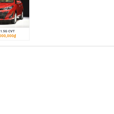
ất trên thị trường Việt Nam hiện nay.
azda CX-5 trong phân khúc C – SUV?
Những thay đổi trên dòng xe 
 1.5G CVT
000,000
₫