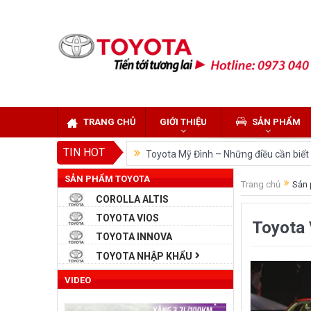
TRANG CHỦ
GIỚI THIỆU
SẢN PHẨM
TIN HOT
Toyota Mỹ Đình – Những điều cần biết k
SẢN PHẨM TOYOTA
So sánh Toyota Veloz Cross và Toyota
Trang chủ
Sản 
COROLLA ALTIS
Đánh giá tổng quan về xe Toyota Velo
TOYOTA VIOS
Toyota 
Những dòng xe của Toyota đang chiếm 
TOYOTA INNOVA
Toyota Việt Nam chính thức ra mắt To
TOYOTA NHẬP KHẨU
Toyota Raize phân khúc SUV cỡ nhỏ m
VIDEO
“Bật mí” những thay đổi của Toyota L