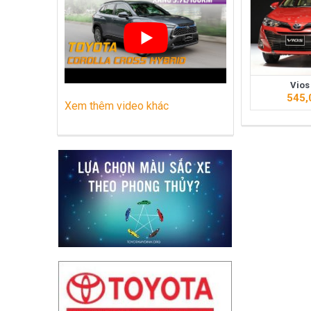
Những dòng xe Toyota đang phổ biến nh
Lựa chọn Toyota Corolla Cross hay M
Vios
545,
Xem thêm video khác