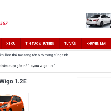
XE CŨ
TIN TỨC & SỰ KIỆN
TƯ VẤN
KHUYẾN MẠI
hi làm thủ tục sang tên ô tô trong cùng tỉnh.
 Innova: Nên chọn xe nào?
phẩm được gắn thẻ “Toyota Wigo 1.2E”
z Cross 2022 HOT nhất trên thị trường.
Wigo 1.2E
lĩnh tại thị trường Việt Nam?
yota Fortuner 2022 và Land cruiser 2022 phiên bản mới
ới hứa hẹn nhiều đột phá
and Cruiser 2021 vừa được ra mắt tại Việt Nam