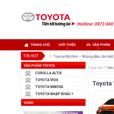
TRANG CHỦ
GIỚI THIỆU
SẢN PHẨM
TIN HOT
Toyota Mỹ Đình – Những điều cần biết k
SẢN PHẨM TOYOTA
So sánh Toyota Veloz Cross và Toyota
Trang chủ
Sản 
COROLLA ALTIS
Đánh giá tổng quan về xe Toyota Velo
TOYOTA VIOS
Toyota 
Những dòng xe của Toyota đang chiếm 
TOYOTA INNOVA
Toyota Việt Nam chính thức ra mắt To
TOYOTA NHẬP KHẨU
Toyota Raize phân khúc SUV cỡ nhỏ m
VIDEO
“Bật mí” những thay đổi của Toyota L