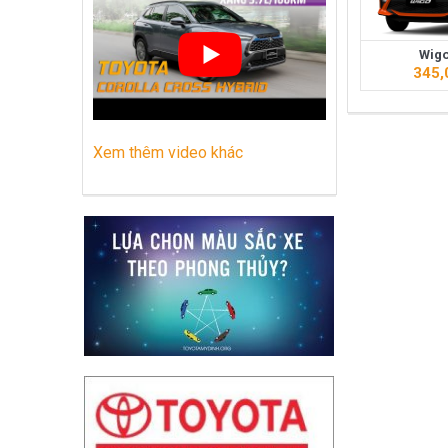
Những dòng xe Toyota đang phổ biến nh
Wigo
Lựa chọn Toyota Corolla Cross hay M
345,
Xem thêm video khác