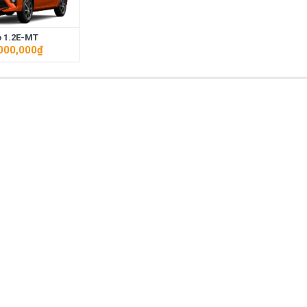
ất trên thị trường Việt Nam hiện nay.
 1.2E-MT
azda CX-5 trong phân khúc C – SUV?
Những thay đổi trên dòng xe 
000,000
₫