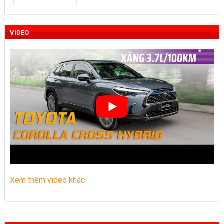
Toyota Việt Nam chính thức ra mắt Toyota Fortuner 2022 và
Land cruiser 2022 phiên bản mới
VIDEO
Toyota Raize phân khúc SUV cỡ nhỏ mới hứa hẹn nhiều đột
phá
“Bật mí” những thay đổi của Toyota Land Cruiser 2021 vừa
được ra mắt tại Việt Nam
Những dòng xe Toyota đang phổ biến nhất trên thị trường
Việt Nam hiện nay.
Lựa chọn Toyota Corolla Cross hay Mazda CX-5 trong phân
khúc C – SUV?
Xem thêm video khác
Những thay đổi trên dòng xe Vios 2022