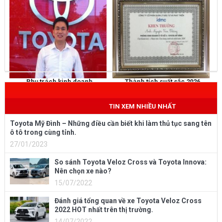
Phụ trách kinh doanh
Thành tích suất sắc 2026
NGUYỄN THẮNG
KHEN THƯỞNG
Mobile
: 0973 040 567
TIN XEM NHIỀU NHẤT
Toyota Mỹ Đình – Những điều cần biết khi làm thủ tục sang tên
ô tô trong cùng tỉnh.
27/01/2023
So sánh Toyota Veloz Cross và Toyota Innova:
Nên chọn xe nào?
15/07/2022
Đánh giá tổng quan về xe Toyota Veloz Cross
2022 HOT nhất trên thị trường.
14/07/2022