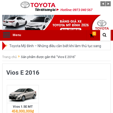
0
Menu
Toyota Mỹ Đình – Những điều cần biết khi làm thủ tục sang
tên ô tô trong cùng tỉnh.
Trang chủ
Sản phẩm được gắn thẻ “Vios E 2016”
So sánh Toyota Veloz Cross và Toyota Innova: Nên chọn xe
Vios E 2016
nào?
Đánh giá tổng quan về xe Toyota Veloz Cross 2022 HOT
nhất trên thị trường.
Những dòng xe của Toyota đang chiếm lĩnh tại thị trường
Vios 1.5E MT
Việt Nam?
458,000,000
₫