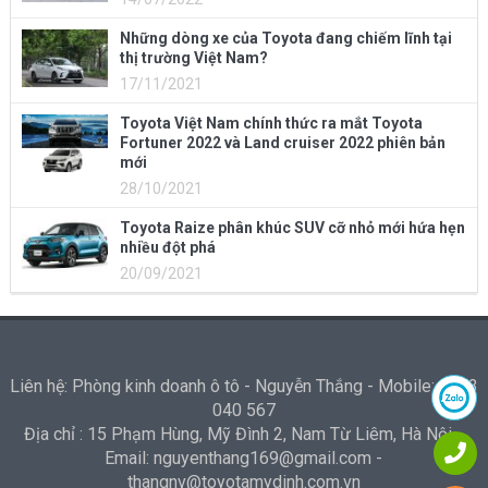
Những dòng xe của Toyota đang chiếm lĩnh tại
thị trường Việt Nam?
17/11/2021
Toyota Việt Nam chính thức ra mắt Toyota
Fortuner 2022 và Land cruiser 2022 phiên bản
mới
28/10/2021
Toyota Raize phân khúc SUV cỡ nhỏ mới hứa hẹn
nhiều đột phá
20/09/2021
Liên hệ: Phòng kinh doanh ô tô - Nguyễn Thắng - Mobile: 0973
040 567
Địa chỉ : 15 Phạm Hùng, Mỹ Đình 2, Nam Từ Liêm, Hà Nội -
Email: nguyenthang169@gmail.com -
thangnv@toyotamydinh.com.vn