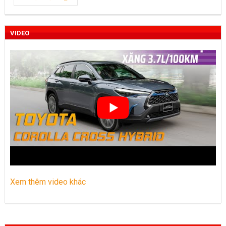
Toyota Việt Nam chính thức ra mắt Toyota Fortuner 2022 và
Land cruiser 2022 phiên bản mới
VIDEO
Toyota Raize phân khúc SUV cỡ nhỏ mới hứa hẹn nhiều đột
phá
“Bật mí” những thay đổi của Toyota Land Cruiser 2021 vừa
được ra mắt tại Việt Nam
Những dòng xe Toyota đang phổ biến nhất trên thị trường
Việt Nam hiện nay.
Lựa chọn Toyota Corolla Cross hay Mazda CX-5 trong phân
khúc C – SUV?
Xem thêm video khác
Những thay đổi trên dòng xe Vios 2022