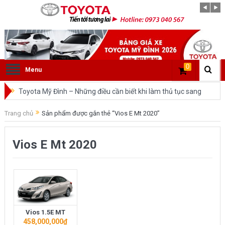
0
Menu
Toyota Mỹ Đình – Những điều cần biết khi làm thủ tục sang
tên ô tô trong cùng tỉnh.
Trang chủ
Sản phẩm được gắn thẻ “Vios E Mt 2020”
So sánh Toyota Veloz Cross và Toyota Innova: Nên chọn xe
Vios E Mt 2020
nào?
Đánh giá tổng quan về xe Toyota Veloz Cross 2022 HOT
nhất trên thị trường.
Những dòng xe của Toyota đang chiếm lĩnh tại thị trường
Vios 1.5E MT
Việt Nam?
458,000,000
₫