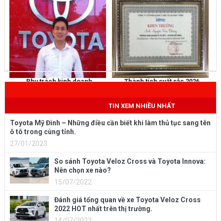
Phụ trách kinh doanh
Thành tích suất sắc 2026
NGUYỄN THẮNG
KHEN THƯỞNG
Mobile
: 0973 040 567
TIN XEM NHIỀU NHẤT
Toyota Mỹ Đình – Những điều cần biết khi làm thủ tục sang tên
ô tô trong cùng tỉnh.
27/01/2023
So sánh Toyota Veloz Cross và Toyota Innova:
Nên chọn xe nào?
15/07/2022
Đánh giá tổng quan về xe Toyota Veloz Cross
2022 HOT nhất trên thị trường.
14/07/2022