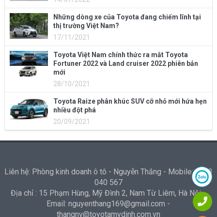
Những dòng xe của Toyota đang chiếm lĩnh tại
thị trường Việt Nam?
17/11/2021
Toyota Việt Nam chính thức ra mắt Toyota
Fortuner 2022 và Land cruiser 2022 phiên bản
mới
28/10/2021
Toyota Raize phân khúc SUV cỡ nhỏ mới hứa hẹn
nhiều đột phá
20/09/2021
Liên hệ: Phòng kinh doanh ô tô - Nguyễn Thắng - Mobile: 0973
040 567
Địa chỉ : 15 Phạm Hùng, Mỹ Đình 2, Nam Từ Liêm, Hà Nội -
Email: nguyenthang169@gmail.com -
thangnv@toyotamydinh.com.vn