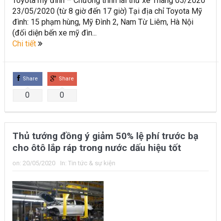
Toyota mỹ đình – Chương trình lái thử xe Tháng 05/2020
23/05/2020 (từ 8 giờ đến 17 giờ) Tại địa chỉ Toyota Mỹ
đình: 15 phạm hùng, Mỹ Đình 2, Nam Từ Liêm, Hà Nội
(đối diện bến xe mỹ đìn...
Chi tiết
Share
Share
0
0
Thủ tướng đồng ý giảm 50% lệ phí trước bạ
cho ôtô lắp ráp trong nước dấu hiệu tốt
on:
20/05/2020
In:
Tin tức & sự kiện