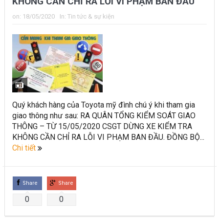
KHÔNG CẦN CHỈ RA LỖI VI PHẠM BAN ĐẦU
on:
18/05/2020
In:
Tin tức & sự kiện
Quý khách hàng của Toyota mỹ đình chú ý khi tham gia
giao thông như sau: RA QUÂN TỔNG KIỂM SOÁT GIAO
THÔNG – TỪ 15/05/2020 CSGT DỪNG XE KIỂM TRA
KHÔNG CẦN CHỈ RA LỖI VI PHẠM BAN ĐẦU. ĐỒNG BỘ...
Chi tiết
Share
Share
0
0