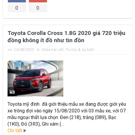
0
0
Toyota Corolla Cross 1.8G 2020 giá 720 triệu
đồng không ít đồ như tin đồn
on:
24/08/2020
In:
Slide bài viết
,
Tin tức & sự kiện
Toyota mỹ đình đã giới thiệu mẫu xe đang được giới yêu
xe trông đợi vào ngày 15/08/2020 với 03 mẫu xe, với 07
mầu ngoại thất lựa chọn: Đen (218), trắng (089), Bạc
(1K0), Đỏ (3R3), Ghi xám (...
Chi tiết