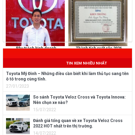
Phụ trách kinh doanh
Thành tích suất sắc 2026
NGUYỄN THẮNG
KHEN THƯỞNG
Mobile
: 0973 040 567
TIN XEM NHIỀU NHẤT
Toyota Mỹ Đình – Những điều cần biết khi làm thủ tục sang tên
ô tô trong cùng tỉnh.
27/01/2023
So sánh Toyota Veloz Cross và Toyota Innova:
Nên chọn xe nào?
15/07/2022
Đánh giá tổng quan về xe Toyota Veloz Cross
2022 HOT nhất trên thị trường.
14/07/2022