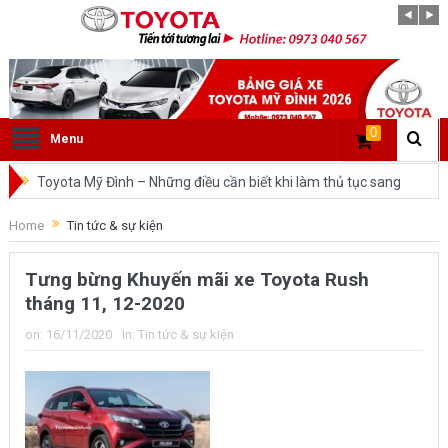
0
Menu
Toyota Mỹ Đình – Những điều cần biết khi làm thủ tục sang
tên ô tô trong cùng tỉnh.
Home
Tin tức & sự kiện
So sánh Toyota Veloz Cross và Toyota Innova: Nên chọn xe
Tưng bừng Khuyến mãi xe Toyota Rush
nào?
tháng 11, 12-2020
Đánh giá tổng quan về xe Toyota Veloz Cross 2022 HOT
on:
16/11/2020
In:
Tin tức & sự kiện
nhất trên thị trường.
Những dòng xe của Toyota đang chiếm lĩnh tại thị trường
Việt Nam?