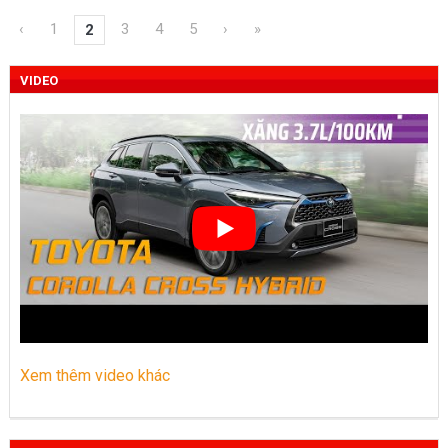
‹
1
3
4
5
›
»
2
VIDEO
Xem thêm video khác