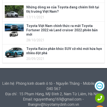
Những dòng xe của Toyota đang chiếm lĩnh tại
thị trường Việt Nam?
17/11/2021
Toyota Việt Nam chính thức ra mắt Toyota
Fortuner 2022 và Land cruiser 2022 phiên bản
mới
28/10/2021
Toyota Raize phân khúc SUV cỡ nhỏ mới hứa hẹn
nhiều đột phá
20/09/2021
Liên hệ: Phòng kinh doanh ô tô - Nguyễn Thắng - Mobile: 0973
040 567
Địa chỉ : 15 Phạm Hùng, Mỹ Đình 2, Nam Từ Liêm, Hà Nội -
Email: nguyenthang169@gmail.com -
thangnv@toyotamydinh.com.vn