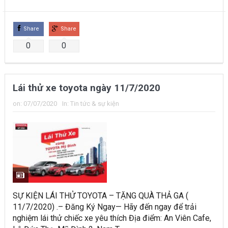
Share
Share
0
0
Lái thử xe toyota ngày 11/7/2020
on:
07/07/2020
In:
Tin tức & sự kiện
SỰ KIỆN LÁI THỬ TOYOTA – TẶNG QUÀ THẢ GA (
11/7/2020) .– Đăng Ký Ngay— Hãy đến ngay để trải
nghiệm lái thử chiếc xe yêu thích Địa điểm: An Viên Cafe,