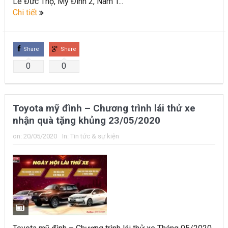
Lê Đức Thọ, Mỹ Đình 2, Nam T...
Chi tiết
Share
Share
0
0
Toyota mỹ đình – Chương trình lái thử xe
nhận quà tặng khủng 23/05/2020
on:
20/05/2020
In:
Tin tức & sự kiện