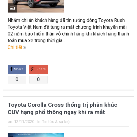
Toyota Việt Nam chính thức ra mắt Toyota Fortuner 2022 và
Land cruiser 2022 phiên bản mới
Nhằm chi ân khách hàng đã tin tưởng dòng Toyota Rush
Toyota Việt Nam đã tung ra mắt chương trình khuyến mãi
Toyota Raize phân khúc SUV cỡ nhỏ mới hứa hẹn nhiều đột
02 năm bảo hiểm thân vỏ chính hãng khi khách hàng thanh
phá
toán mua xe trong thời gia...
Chi tiết
“Bật mí” những thay đổi của Toyota Land Cruiser 2021 vừa
được ra mắt tại Việt Nam
Share
Share
Những dòng xe Toyota đang phổ biến nhất trên thị trường
0
0
Việt Nam hiện nay.
Lựa chọn Toyota Corolla Cross hay Mazda CX-5 trong phân
Toyota Corolla Cross thống trị phân khúc
khúc C – SUV?
CUV hạng phổ thông ngay khi ra mắt
Những thay đổi trên dòng xe Vios 2022
on:
12/11/2020
In:
Tin tức & sự kiện