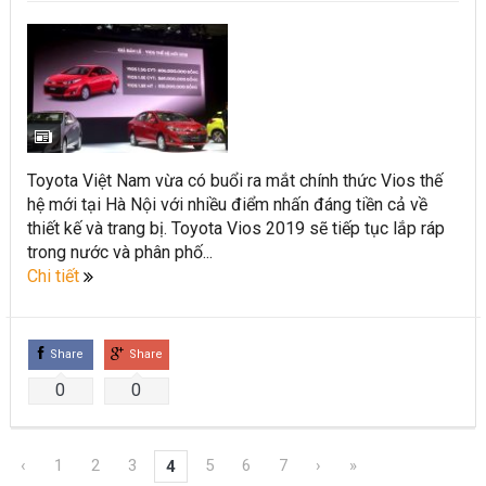
Toyota Việt Nam vừa có buổi ra mắt chính thức Vios thế
hệ mới tại Hà Nội với nhiều điểm nhấn đáng tiền cả về
thiết kế và trang bị. Toyota Vios 2019 sẽ tiếp tục lắp ráp
trong nước và phân phố...
Chi tiết
Share
Share
0
0
‹
1
2
3
5
6
7
›
»
4