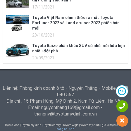
thị trường Việt Nam?
17/11/2021
Toyota Việt Nam chính thức ra mắt Toyota
Fortuner 2022 và Land cruiser 2022 phiên bản
mới
28/10/2021
Toyota Raize phân khúc SUV cỡ nhỏ mới hứa hẹn
nhiều đột phá
20/09/2021
Liên hệ: Phòng kinh doanh ô tô - Nguyễn Thắng - Mobile: 0973
040 567
Địa chỉ : 15 Phạm Hùng, Mỹ Đình 2, Nam Từ Liêm, Hà Nội -
Email: nguyenthang169@gmail.com -
thangnv@toyotamydinh.com.vn
Toyota vios | Toyota mỹ đình | Toyota camry | Toyota wigo | toyota my dinh | giá xe toyota |
Nha
hang hai san