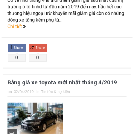
Có vẻ như tháng 4 là thời điểm giảm giá sâu nhất của thị
trường ô tô tinhd từ đầu năm 2019 đến nay. hầu hết các
thương hiệu ngoại trừ khuyến mãi giảm giá còn có những
dòng xe tặng kèm phụ tù...
Chi tiết
Share
Share
0
0
Bảng giá xe toyota mới nhất tháng 4/2019
on:
02/04/2019
In:
Tin tức & sự kiện