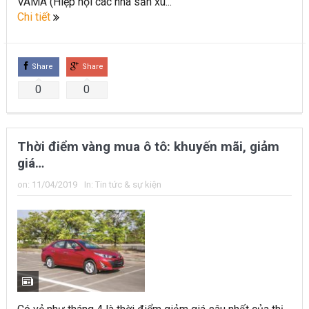
VAMA (Hiệp hội các nhà sản xu...
Chi tiết
Share
Share
0
0
Thời điểm vàng mua ô tô: khuyến mãi, giảm
giá…
on:
11/04/2019
In:
Tin tức & sự kiện