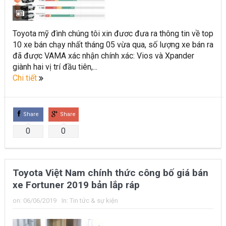
Toyota Việt Nam chính thức ra mắt Toyota Fortuner 2022 và
Land cruiser 2022 phiên bản mới
Toyota mỹ đình chúng tôi xin đươc đưa ra thông tin về top
10 xe bán chạy nhất tháng 05 vừa qua, số lượng xe bán ra
Toyota Raize phân khúc SUV cỡ nhỏ mới hứa hẹn nhiều đột
đã được VAMA xác nhận chính xác: Vios và Xpander
phá
giành hai vị trí đầu tiên,...
Chi tiết
“Bật mí” những thay đổi của Toyota Land Cruiser 2021 vừa
được ra mắt tại Việt Nam
Share
Share
Những dòng xe Toyota đang phổ biến nhất trên thị trường
0
0
Việt Nam hiện nay.
Lựa chọn Toyota Corolla Cross hay Mazda CX-5 trong phân
Toyota Việt Nam chính thức công bố giá bán
khúc C – SUV?
xe Fortuner 2019 bản lắp ráp
Những thay đổi trên dòng xe Vios 2022
on:
06/06/2019
In:
Tin tức & sự kiện