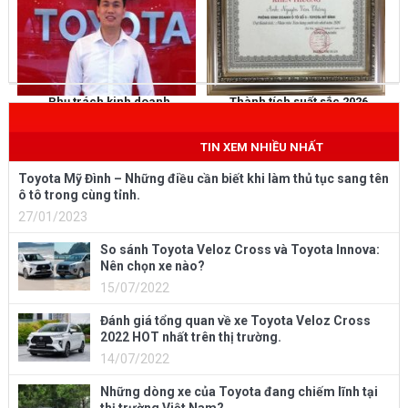
Phụ trách kinh doanh
Thành tích suất sắc 2026
NGUYỄN THẮNG
KHEN THƯỞNG
Mobile
: 0973 040 567
TIN XEM NHIỀU NHẤT
Toyota Mỹ Đình – Những điều cần biết khi làm thủ tục sang tên
ô tô trong cùng tỉnh.
27/01/2023
So sánh Toyota Veloz Cross và Toyota Innova:
Nên chọn xe nào?
15/07/2022
Đánh giá tổng quan về xe Toyota Veloz Cross
2022 HOT nhất trên thị trường.
14/07/2022
Những dòng xe của Toyota đang chiếm lĩnh tại