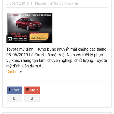
on:
03/05/2019
In:
Khuyến mại
,
Tin tức & sự kiện
Toyota mỹ đình – tưng bứng khuyến mãi khủng các tháng
05-06/2019 Là đại lý số một Việt Nam với triết lý phục
vụ khách hàng tận tâm, chuyên nghiệp, chất lượng. Toyota
mỹ đình luôn đem đ...
Chi tiết
Share
Share
0
0