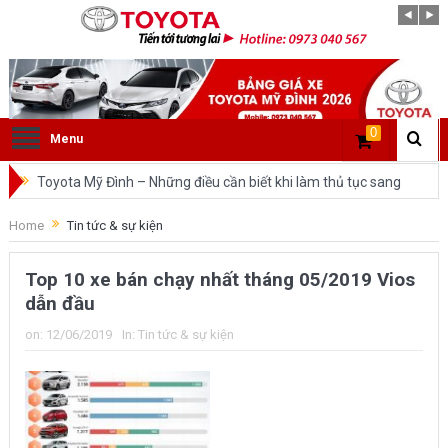
0
Menu
Toyota Mỹ Đình – Những điều cần biết khi làm thủ tục sang
tên ô tô trong cùng tỉnh.
Home
Tin tức & sự kiện
So sánh Toyota Veloz Cross và Toyota Innova: Nên chọn xe
Top 10 xe bán chạy nhất tháng 05/2019 Vios
nào?
dẫn đầu
Đánh giá tổng quan về xe Toyota Veloz Cross 2022 HOT
on:
12/06/2019
In:
Tin tức & sự kiện
nhất trên thị trường.
Những dòng xe của Toyota đang chiếm lĩnh tại thị trường
Việt Nam?