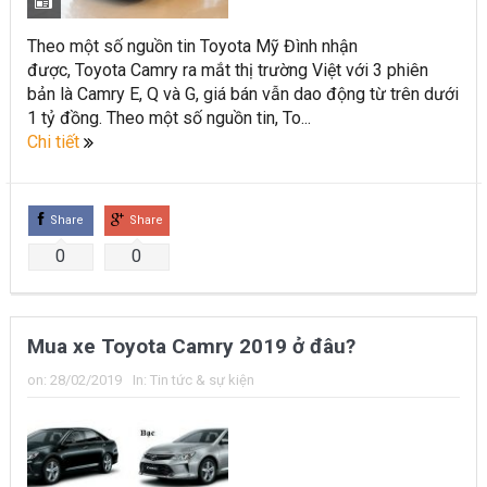
Toyota Việt Nam chính thức ra mắt Toyota Fortuner 2022 và
Theo một số nguồn tin Toyota Mỹ Đình nhận
Land cruiser 2022 phiên bản mới
được, Toyota Camry ra mắt thị trường Việt với 3 phiên
bản là Camry E, Q và G, giá bán vẫn dao động từ trên dưới
Toyota Raize phân khúc SUV cỡ nhỏ mới hứa hẹn nhiều đột
1 tỷ đồng. Theo một số nguồn tin, To...
Chi tiết
phá
“Bật mí” những thay đổi của Toyota Land Cruiser 2021 vừa
được ra mắt tại Việt Nam
Share
Share
0
0
Những dòng xe Toyota đang phổ biến nhất trên thị trường
Việt Nam hiện nay.
Lựa chọn Toyota Corolla Cross hay Mazda CX-5 trong phân
Mua xe Toyota Camry 2019 ở đâu?
khúc C – SUV?
on:
28/02/2019
In:
Tin tức & sự kiện
Những thay đổi trên dòng xe Vios 2022