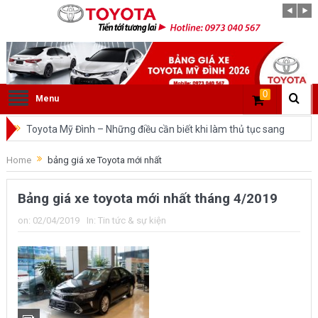
0
Menu
Toyota Mỹ Đình – Những điều cần biết khi làm thủ tục sang
tên ô tô trong cùng tỉnh.
Home
bảng giá xe Toyota mới nhất
So sánh Toyota Veloz Cross và Toyota Innova: Nên chọn xe
Bảng giá xe toyota mới nhất tháng 4/2019
nào?
on:
02/04/2019
In:
Tin tức & sự kiện
Đánh giá tổng quan về xe Toyota Veloz Cross 2022 HOT
nhất trên thị trường.
Những dòng xe của Toyota đang chiếm lĩnh tại thị trường
Việt Nam?