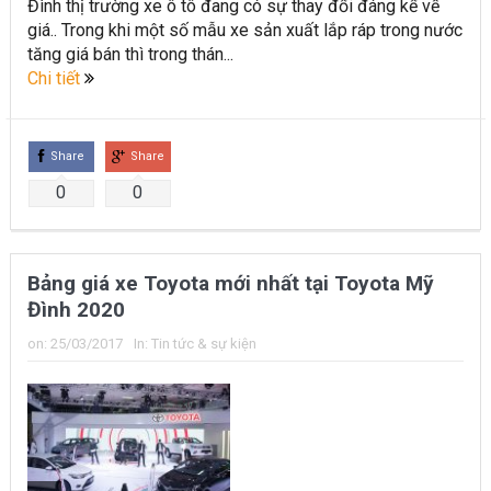
Đình thị trường xe ô tô đang có sự thay đổi đáng kể về
giá.. Trong khi một số mẫu xe sản xuất lắp ráp trong nước
tăng giá bán thì trong thán...
Chi tiết
Share
Share
0
0
Bảng giá xe Toyota mới nhất tại Toyota Mỹ
Đình 2020
on:
25/03/2017
In:
Tin tức & sự kiện