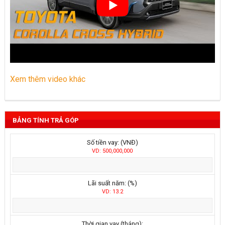
Xem thêm video khác
BẢNG TÍNH TRẢ GÓP
Số tiền vay: (VNĐ)
VD: 500,000,000
Lãi suất năm: (%)
VD: 13.2
Thời gian vay (tháng):