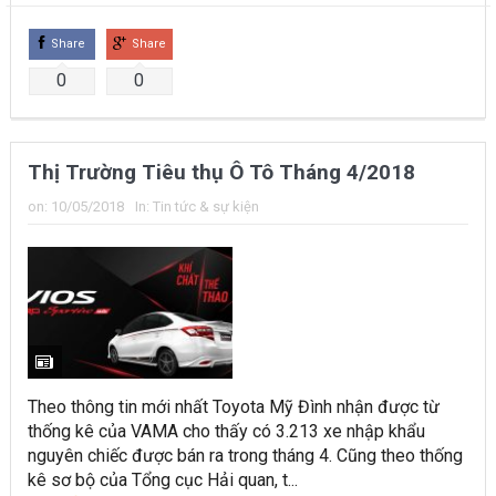
Share
Share
0
0
Thị Trường Tiêu thụ Ô Tô Tháng 4/2018
on:
10/05/2018
In:
Tin tức & sự kiện
Theo thông tin mới nhất Toyota Mỹ Đình nhận được từ
thống kê của VAMA cho thấy có 3.213 xe nhập khẩu
nguyên chiếc được bán ra trong tháng 4. Cũng theo thống
kê sơ bộ của Tổng cục Hải quan, t...