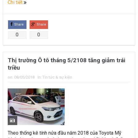
Chi tiết
Share
Share
0
0
Thị trường Ô tô tháng 5/2108 tăng giảm trái
triều
on:
08/05/2018
In:
Tin tức & sự kiện
Theo thống kê tính nửa đầu năm 2018 của Toyota Mỹ