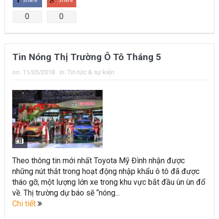
Share
Share
0
0
Tin Nóng Thị Trường Ô Tô Tháng 5
on:
11/05/2018
In:
Tin tức & sự kiện
Theo thông tin mới nhất Toyota Mỹ Đình nhận được
những nút thắt trong hoạt động nhập khẩu ô tô đã được
tháo gỡ, một lượng lớn xe trong khu vực bắt đầu ùn ùn đổ
về. Thị trường dự báo sẽ “nóng...
Chi tiết