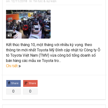
on:
12/11/2018
In:
Tin tức & sự kiện
Kết thúc tháng 10, một tháng với nhiều kỳ vọng. theo
thông tin mới nhất Toyota Mỹ Đình cập nhật từ Công ty Ô
tô Toyota Việt Nam (TMV) vừa công bố tổng doanh số
bán hàng các mẫu xe Toyota tro...
Chi tiết
Share
Share
0
0