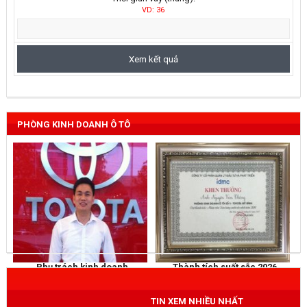
VD: 36
PHÒNG KINH DOANH Ô TÔ
Phụ trách kinh doanh
Thành tích suất sắc 2026
NGUYỄN THẮNG
KHEN THƯỞNG
Mobile
: 0973 040 567
TIN XEM NHIỀU NHẤT