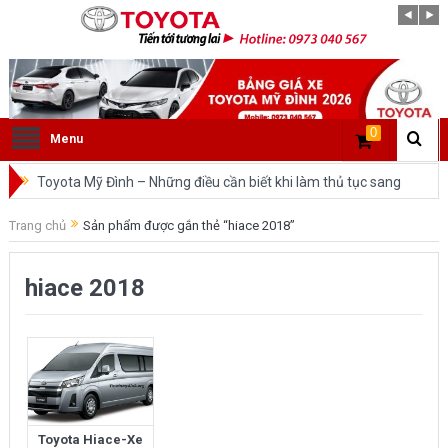
0
Menu
Toyota Mỹ Đình – Những điều cần biết khi làm thủ tục sang
tên ô tô trong cùng tỉnh.
Trang chủ
Sản phẩm được gắn thẻ “hiace 2018”
So sánh Toyota Veloz Cross và Toyota Innova: Nên chọn xe
hiace 2018
nào?
Đánh giá tổng quan về xe Toyota Veloz Cross 2022 HOT
nhất trên thị trường.
Những dòng xe của Toyota đang chiếm lĩnh tại thị trường
Việt Nam?
Toyota Hiace-Xe