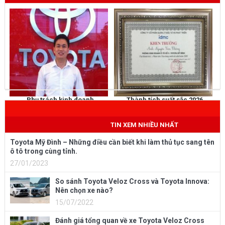
Phụ trách kinh doanh
Thành tích suất sắc 2026
NGUYỄN THẮNG
KHEN THƯỞNG
Mobile
: 0973 040 567
TIN XEM NHIỀU NHẤT
Toyota Mỹ Đình – Những điều cần biết khi làm thủ tục sang tên
ô tô trong cùng tỉnh.
27/01/2023
So sánh Toyota Veloz Cross và Toyota Innova:
Nên chọn xe nào?
15/07/2022
Đánh giá tổng quan về xe Toyota Veloz Cross