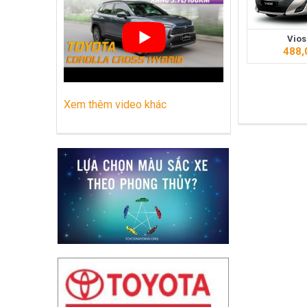
Những dòng xe Toyota đang phổ biến nh
Vios
Lựa chọn Toyota Corolla Cross hay M
488,
Xem thêm video khác