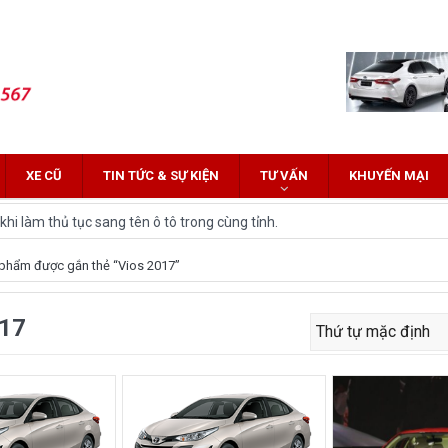
XE CŨ
TIN TỨC & SỰ KIỆN
TƯ VẤN
KHUYẾN MẠI
hi làm thủ tục sang tên ô tô trong cùng tỉnh.
 Innova: Nên chọn xe nào?
phẩm được gắn thẻ “Vios 2017”
z Cross 2022 HOT nhất trên thị trường.
017
lĩnh tại thị trường Việt Nam?
yota Fortuner 2022 và Land cruiser 2022 phiên bản mới
ới hứa hẹn nhiều đột phá
and Cruiser 2021 vừa được ra mắt tại Việt Nam