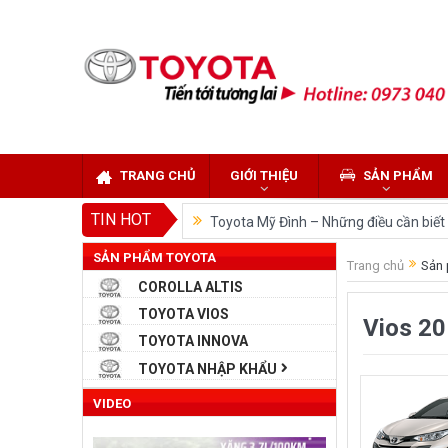
TRANG CHỦ
GIỚI THIỆU
SẢN PHẨM
TIN HOT
Toyota Mỹ Đình – Những điều cần biết k
SẢN PHẨM TOYOTA
So sánh Toyota Veloz Cross và Toyota
Trang chủ
Sản 
COROLLA ALTIS
Đánh giá tổng quan về xe Toyota Velo
TOYOTA VIOS
Vios 2
Những dòng xe của Toyota đang chiếm 
TOYOTA INNOVA
Toyota Việt Nam chính thức ra mắt To
TOYOTA NHẬP KHẨU
Toyota Raize phân khúc SUV cỡ nhỏ m
VIDEO
“Bật mí” những thay đổi của Toyota L