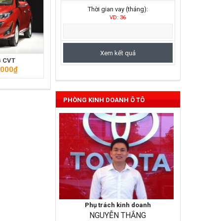
Thời gian vay (tháng):
VD: 36
Vios 2022
G CVT
,000
₫
PHÒNG KINH DOANH Ô TÔ
Phụ trách kinh doanh
NGUYỄN THẮNG