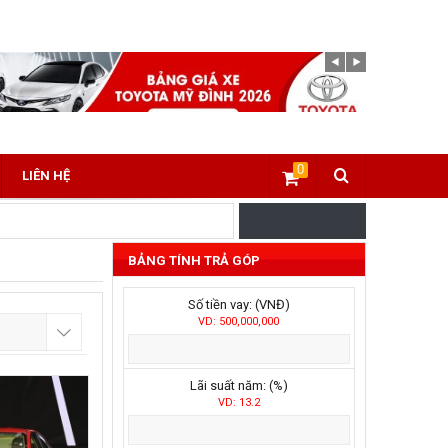
0
LIÊN HỆ
BẢNG TÍNH TRẢ GÓP
Số tiền vay: (VNĐ)
VD: 500,000,000
Lãi suất năm: (%)
VD: 13.2