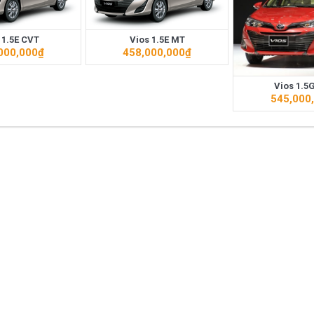
ất trên thị trường Việt Nam hiện nay.
 1.5E CVT
Vios 1.5E MT
azda CX-5 trong phân khúc C – SUV?
Những thay đổi trên dòng xe 
000,000
₫
458,000,000
₫
Vios 1.5
545,000