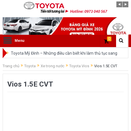
0
Menu
Toyota Mỹ Đình – Những điều cần biết khi làm thủ tục sang
tên ô tô trong cùng tỉnh.
Trang chủ
Toyota
Xe trong nước
Toyota Vios
Vios 1.5E CVT
So sánh Toyota Veloz Cross và Toyota Innova: Nên chọn xe
Vios 1.5E CVT
nào?
Đánh giá tổng quan về xe Toyota Veloz Cross 2022 HOT
nhất trên thị trường.
Những dòng xe của Toyota đang chiếm lĩnh tại thị trường
Việt Nam?