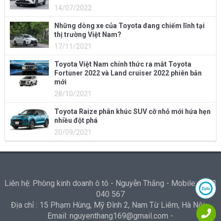
14/07/2022
Những dòng xe của Toyota đang chiếm lĩnh tại
thị trường Việt Nam?
17/11/2021
Toyota Việt Nam chính thức ra mắt Toyota
Fortuner 2022 và Land cruiser 2022 phiên bản
mới
28/10/2021
Toyota Raize phân khúc SUV cỡ nhỏ mới hứa hẹn
nhiều đột phá
20/09/2021
Liên hệ: Phòng kinh doanh ô tô - Nguyễn Thắng - Mobile: 0973
040 567
Địa chỉ : 15 Phạm Hùng, Mỹ Đình 2, Nam Từ Liêm, Hà Nội -
Email: nguyenthang169@gmail.com -