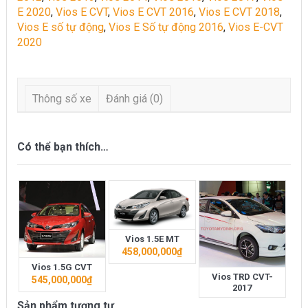
E 2020
,
Vios E CVT
,
Vios E CVT 2016
,
Vios E CVT 2018
,
Vios E số tự động
,
Vios E Số tự động 2016
,
Vios E-CVT
2020
Thông số xe
Đánh giá (0)
Có thể bạn thích…
Vios 1.5E MT
458,000,000
₫
Vios 1.5G CVT
Vios TRD CVT-
545,000,000
₫
2017
Sản phẩm tương tự