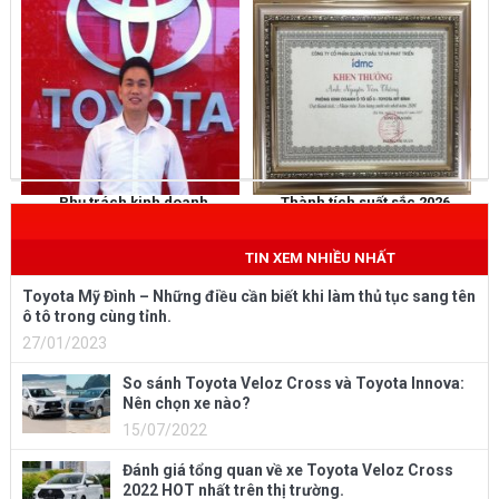
Phụ trách kinh doanh
Thành tích suất sắc 2026
NGUYỄN THẮNG
KHEN THƯỞNG
Mobile
: 0973 040 567
TIN XEM NHIỀU NHẤT
Toyota Mỹ Đình – Những điều cần biết khi làm thủ tục sang tên
ô tô trong cùng tỉnh.
27/01/2023
So sánh Toyota Veloz Cross và Toyota Innova:
Nên chọn xe nào?
15/07/2022
Đánh giá tổng quan về xe Toyota Veloz Cross
2022 HOT nhất trên thị trường.