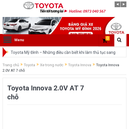
0
Menu
Toyota Mỹ Đình – Những điều cần biết khi làm thủ tục sang
tên ô tô trong cùng tỉnh.
Trang chủ
Toyota
Xe trong nước
Toyota Innova
Toyota Innova
2.0V AT 7 chỗ
So sánh Toyota Veloz Cross và Toyota Innova: Nên chọn xe
nào?
Toyota Innova 2.0V AT 7
Đánh giá tổng quan về xe Toyota Veloz Cross 2022 HOT
chỗ
nhất trên thị trường.
Những dòng xe của Toyota đang chiếm lĩnh tại thị trường
Việt Nam?