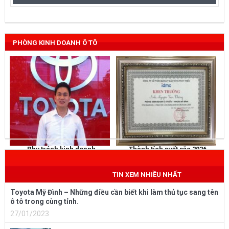
PHÒNG KINH DOANH Ô TÔ
Phụ trách kinh doanh
Thành tích suất sắc 2026
NGUYỄN THẮNG
KHEN THƯỞNG
Mobile
: 0973 040 567
TIN XEM NHIỀU NHẤT
Toyota Mỹ Đình – Những điều cần biết khi làm thủ tục sang tên
ô tô trong cùng tỉnh.
27/01/2023