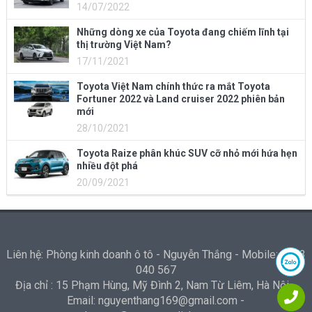
14/07/2022
Những dòng xe của Toyota đang chiếm lĩnh tại
thị trường Việt Nam?
17/11/2021
Toyota Việt Nam chính thức ra mắt Toyota
Fortuner 2022 và Land cruiser 2022 phiên bản
mới
28/10/2021
Toyota Raize phân khúc SUV cỡ nhỏ mới hứa hẹn
nhiều đột phá
20/09/2021
Liên hệ: Phòng kinh doanh ô tô - Nguyễn Thắng - Mobile: 0973
040 567
Địa chỉ : 15 Phạm Hùng, Mỹ Đình 2, Nam Từ Liêm, Hà Nội -
Email: nguyenthang169@gmail.com -