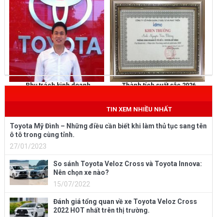
Phụ trách kinh doanh
Thành tích suất sắc 2026
NGUYỄN THẮNG
KHEN THƯỞNG
Mobile
: 0973 040 567
TIN XEM NHIỀU NHẤT
Toyota Mỹ Đình – Những điều cần biết khi làm thủ tục sang tên
ô tô trong cùng tỉnh.
27/01/2023
So sánh Toyota Veloz Cross và Toyota Innova:
Nên chọn xe nào?
15/07/2022
Đánh giá tổng quan về xe Toyota Veloz Cross
2022 HOT nhất trên thị trường.