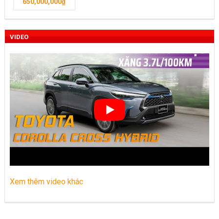
650,000,000
₫
Toyota Việt Nam chính thức ra mắt Toyota Fortuner 2022 và
Land cruiser 2022 phiên bản mới
VIDEO
Toyota Raize phân khúc SUV cỡ nhỏ mới hứa hẹn nhiều đột
phá
“Bật mí” những thay đổi của Toyota Land Cruiser 2021 vừa
được ra mắt tại Việt Nam
Những dòng xe Toyota đang phổ biến nhất trên thị trường
Việt Nam hiện nay.
Lựa chọn Toyota Corolla Cross hay Mazda CX-5 trong phân
khúc C – SUV?
Xem thêm video khác
Những thay đổi trên dòng xe Vios 2022