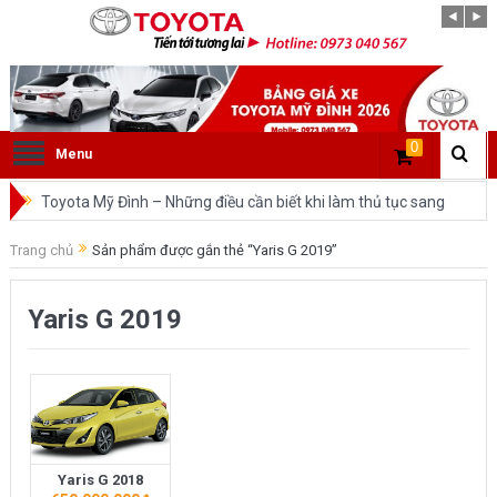
0
Menu
Toyota Mỹ Đình – Những điều cần biết khi làm thủ tục sang
tên ô tô trong cùng tỉnh.
Trang chủ
Sản phẩm được gắn thẻ “Yaris G 2019”
So sánh Toyota Veloz Cross và Toyota Innova: Nên chọn xe
Yaris G 2019
nào?
Đánh giá tổng quan về xe Toyota Veloz Cross 2022 HOT
nhất trên thị trường.
Những dòng xe của Toyota đang chiếm lĩnh tại thị trường
Yaris G 2018
Việt Nam?