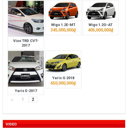
Wigo 1.2E-MT
Wigo 1.2G-AT
345,000,000
₫
405,000,000
₫
Vios TRD CVT-
2017
Yaris G 2018
650,000,000
₫
Yaris E-2017
←
1
2
VIDEO