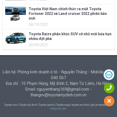
Toyota Việt Nam chính thức ra mắt Toyota
Fortuner 2022 và Land cruiser 2022 phiên bản
mới
28/10/2021
Toyota Raize phân khúc SUV cỡ nhỏ mới hứa hẹn
nhiều đột phá
20/09/2021
Liên hệ: Phòng kinh doanh ô tô - Nguyễn Thắng - Mobile: 0973
040 567
Địa chỉ : 15 Phạm Hùng, Mỹ Đình 2, Nam Từ Liêm, Hà Nội -
Email: nguyenthang169@gmail.com -
thangnv@toyotamydinh.com.vn
Toyota vios | Toyota mỹ đình | Toyota camry | Toyota wigo | toyota my dinh | giá xe toyota |
Nha
hang hai san