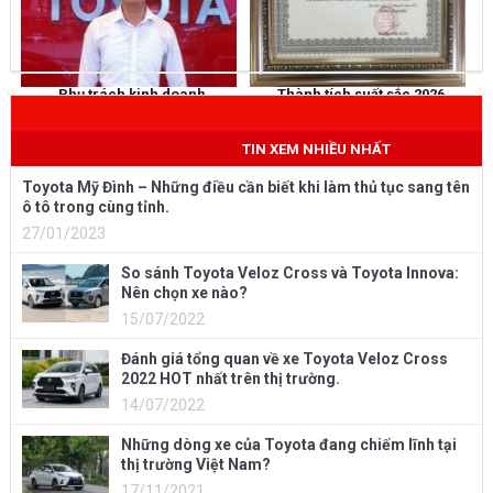
Phụ trách kinh doanh
Thành tích suất sắc 2026
NGUYỄN THẮNG
KHEN THƯỞNG
Mobile
: 0973 040 567
TIN XEM NHIỀU NHẤT
Toyota Mỹ Đình – Những điều cần biết khi làm thủ tục sang tên
ô tô trong cùng tỉnh.
27/01/2023
So sánh Toyota Veloz Cross và Toyota Innova:
Nên chọn xe nào?
15/07/2022
Đánh giá tổng quan về xe Toyota Veloz Cross
2022 HOT nhất trên thị trường.
14/07/2022
Những dòng xe của Toyota đang chiếm lĩnh tại
thị trường Việt Nam?
17/11/2021