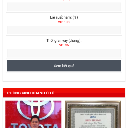
Lãi suất năm: (%)
VD: 13.2
Thời gian vay (tháng):
VD: 36
PHÒNG KINH DOANH Ô TÔ