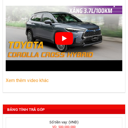
Xem thêm video khác
BẢNG TÍNH TRẢ GÓP
Số tiền vay: (VNĐ)
VD: 500,000,000